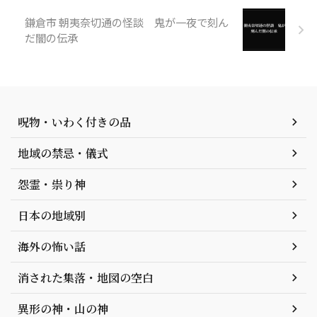
鎌倉市 朝夷奈切通の怪談 鬼が一夜で刻ん
だ闇の伝承
呪物・いわく付きの品
地域の禁忌・儀式
怨霊・祟り神
日本の地域別
海外の怖い話
消された集落・地図の空白
異形の神・山の神