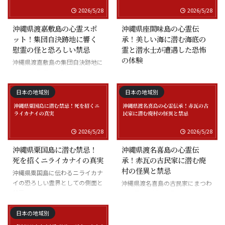
2026/5/28
2026/5/28
沖縄県渡嘉敷島の心霊スポ
沖縄県座間味島の心霊伝
ット！集団自決跡地に響く
承！美しい海に潜む海底の
慰霊の怪と恐ろしい禁忌
霊と潜水士が遭遇した恐怖
の体験
沖縄県渡嘉敷島の集団自決跡地に
まつわる慰霊の怪談
沖縄県座間味島の海底の霊と潜水
士の怪談
日本の地域別
日本の地域別
2026/5/28
2026/5/28
沖縄県粟国島に潜む禁忌！
沖縄県渡名喜島の心霊伝
死を招くニライカナイの真実
承！赤瓦の古民家に潜む廃
村の怪異と禁忌
沖縄県粟国島に伝わるニライカナ
イの恐ろしい霊界としての側面と
沖縄県渡名喜島の古民家にまつわ
禁忌
る怪異と廃村の伝承
日本の地域別