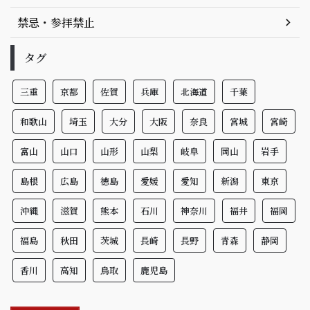
禁忌・参拝禁止
タグ
三重
京都
佐賀
兵庫
北海道
千葉
和歌山
埼玉
大分
大阪
奈良
宮城
宮崎
富山
山口
山形
山梨
岐阜
岡山
岩手
島根
広島
徳島
愛媛
愛知
新潟
東京
沖縄
滋賀
熊本
石川
神奈川
福井
福岡
福島
秋田
茨城
長崎
長野
青森
静岡
香川
高知
鳥取
鹿児島