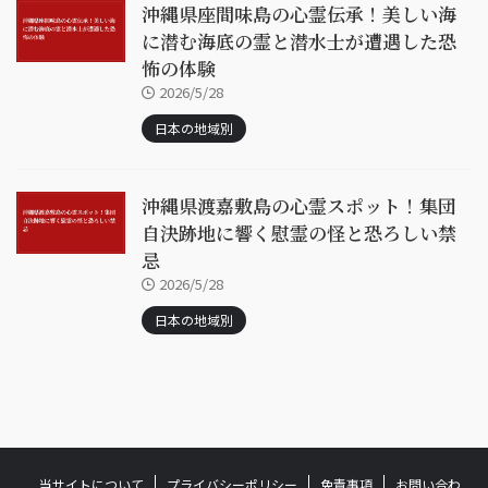
沖縄県座間味島の心霊伝承！美しい海
に潜む海底の霊と潜水士が遭遇した恐
怖の体験
2026/5/28
日本の地域別
沖縄県渡嘉敷島の心霊スポット！集団
自決跡地に響く慰霊の怪と恐ろしい禁
忌
2026/5/28
日本の地域別
当サイトについて
プライバシーポリシー
免責事項
お問い合わ