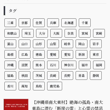
タグ
三重
京都
佐賀
兵庫
北海道
千葉
和歌山
埼玉
大分
大阪
奈良
宮城
宮崎
富山
山口
山形
山梨
岐阜
岡山
岩手
島根
広島
徳島
愛媛
愛知
新潟
東京
沖縄
滋賀
熊本
石川
神奈川
福井
福岡
福島
秋田
茨城
長崎
長野
青森
静岡
香川
高知
鳥取
鹿児島
【沖縄県南大東村】絶海の孤島・南大
東島に潜む「断崖の霊」と心霊の禁忌