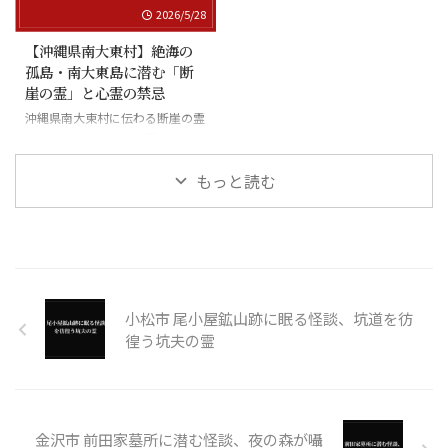
2026/5/28
【沖縄県南大東村】絶海の
孤島・南大東島に潜む「断
崖の霊」と心霊の禁忌
沖縄県南大東村に伝わる断崖の霊
と絶海の孤島に潜む怪異
もっと読む
小松市 尾小屋鉱山跡に眠る怪談、坑道を彷
徨う坑夫の霊
金沢市 前田家墓所に潜む怪談、夜の森が囁