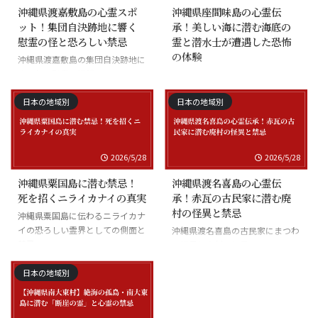
沖縄県渡嘉敷島の心霊スポ
沖縄県座間味島の心霊伝
ット！集団自決跡地に響く
承！美しい海に潜む海底の
慰霊の怪と恐ろしい禁忌
霊と潜水士が遭遇した恐怖
の体験
沖縄県渡嘉敷島の集団自決跡地に
まつわる慰霊の怪談
沖縄県座間味島の海底の霊と潜水
士の怪談
日本の地域別
日本の地域別
2026/5/28
2026/5/28
沖縄県粟国島に潜む禁忌！
沖縄県渡名喜島の心霊伝
死を招くニライカナイの真実
承！赤瓦の古民家に潜む廃
村の怪異と禁忌
沖縄県粟国島に伝わるニライカナ
イの恐ろしい霊界としての側面と
沖縄県渡名喜島の古民家にまつわ
禁忌
る怪異と廃村の伝承
日本の地域別