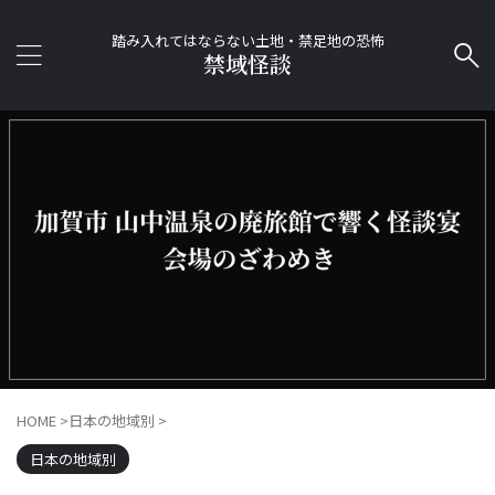
踏み入れてはならない土地・禁足地の恐怖
禁域怪談
HOME
>
日本の地域別
>
日本の地域別