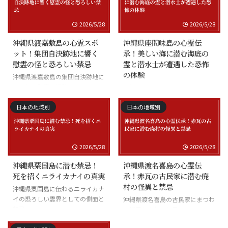
2026/5/28
2026/5/28
沖縄県渡嘉敷島の心霊スポ
沖縄県座間味島の心霊伝
ット！集団自決跡地に響く
承！美しい海に潜む海底の
慰霊の怪と恐ろしい禁忌
霊と潜水士が遭遇した恐怖
の体験
沖縄県渡嘉敷島の集団自決跡地に
まつわる慰霊の怪談
沖縄県座間味島の海底の霊と潜水
士の怪談
日本の地域別
日本の地域別
2026/5/28
2026/5/28
沖縄県粟国島に潜む禁忌！
沖縄県渡名喜島の心霊伝
死を招くニライカナイの真実
承！赤瓦の古民家に潜む廃
村の怪異と禁忌
沖縄県粟国島に伝わるニライカナ
イの恐ろしい霊界としての側面と
沖縄県渡名喜島の古民家にまつわ
禁忌
る怪異と廃村の伝承