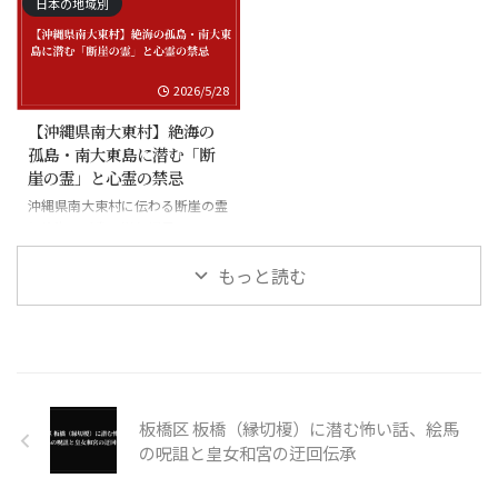
日本の地域別
2026/5/28
【沖縄県南大東村】絶海の
孤島・南大東島に潜む「断
崖の霊」と心霊の禁忌
沖縄県南大東村に伝わる断崖の霊
と絶海の孤島に潜む怪異
もっと読む
板橋区 板橋（縁切榎）に潜む怖い話、絵馬
の呪詛と皇女和宮の迂回伝承