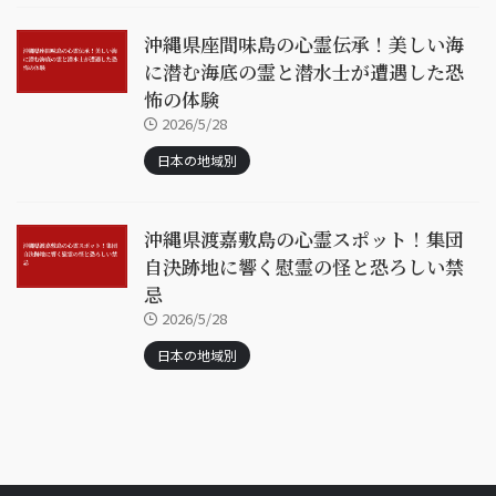
沖縄県座間味島の心霊伝承！美しい海
に潜む海底の霊と潜水士が遭遇した恐
怖の体験
2026/5/28
日本の地域別
沖縄県渡嘉敷島の心霊スポット！集団
自決跡地に響く慰霊の怪と恐ろしい禁
忌
2026/5/28
日本の地域別