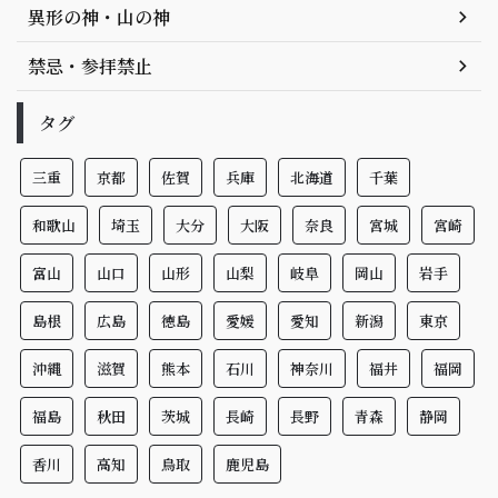
異形の神・山の神
禁忌・参拝禁止
タグ
三重
京都
佐賀
兵庫
北海道
千葉
和歌山
埼玉
大分
大阪
奈良
宮城
宮崎
富山
山口
山形
山梨
岐阜
岡山
岩手
島根
広島
徳島
愛媛
愛知
新潟
東京
沖縄
滋賀
熊本
石川
神奈川
福井
福岡
福島
秋田
茨城
長崎
長野
青森
静岡
香川
高知
鳥取
鹿児島