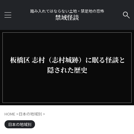
踏み入れてはならない土地・禁足地の恐怖
禁域怪談
HOME
>
日本の地域別
>
日本の地域別