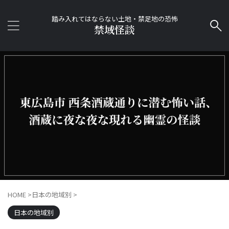
踏み入れてはならない土地・禁足地の恐怖
禁域怪談
HOME
>
日本の地域別
>
日本の地域別