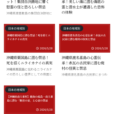
ット！集団自決跡地に響く
承！美しい海に潜む海底の
慰霊の怪と恐ろしい禁忌
霊と潜水士が遭遇した恐怖
の体験
沖縄県渡嘉敷島の集団自決跡地に
まつわる慰霊の怪談
沖縄県座間味島の海底の霊と潜水
士の怪談
日本の地域別
日本の地域別
2026/5/28
2026/5/28
沖縄県粟国島に潜む禁忌！
沖縄県渡名喜島の心霊伝
死を招くニライカナイの真実
承！赤瓦の古民家に潜む廃
村の怪異と禁忌
沖縄県粟国島に伝わるニライカナ
イの恐ろしい霊界としての側面と
沖縄県渡名喜島の古民家にまつわ
禁忌
る怪異と廃村の伝承
日本の地域別
2026/5/28