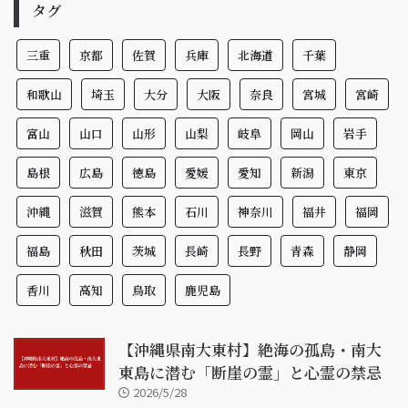
タグ
三重
京都
佐賀
兵庫
北海道
千葉
和歌山
埼玉
大分
大阪
奈良
宮城
宮崎
富山
山口
山形
山梨
岐阜
岡山
岩手
島根
広島
徳島
愛媛
愛知
新潟
東京
沖縄
滋賀
熊本
石川
神奈川
福井
福岡
福島
秋田
茨城
長崎
長野
青森
静岡
香川
高知
鳥取
鹿児島
【沖縄県南大東村】絶海の孤島・南大
東島に潜む「断崖の霊」と心霊の禁忌
2026/5/28