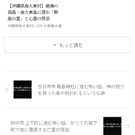
【沖縄県南大東村】絶海の
孤島・南大東島に潜む「断
崖の霊」と心霊の禁忌
沖縄県南大東村に伝わる断崖の霊
と絶海の孤島に潜む怪異
もっと読む
廿日市市 厳島神社に潜む怖い話、神の怒り
を買った者が呪われるという伝承
府中市 上下町に潜む怖い話、かつての城下
町で夜に遭遇する亡霊の怪談