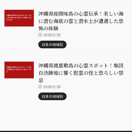
沖縄県座間味島の心霊伝承！美しい海
に潜む海底の霊と潜水士が遭遇した恐
怖の体験
2026/5/28
日本の地域別
沖縄県渡嘉敷島の心霊スポット！集団
自決跡地に響く慰霊の怪と恐ろしい禁
忌
2026/5/28
日本の地域別