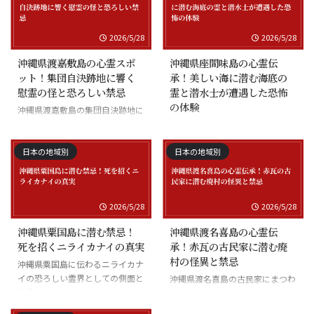
2026/5/28
2026/5/28
沖縄県渡嘉敷島の心霊スポ
沖縄県座間味島の心霊伝
ット！集団自決跡地に響く
承！美しい海に潜む海底の
慰霊の怪と恐ろしい禁忌
霊と潜水士が遭遇した恐怖
の体験
沖縄県渡嘉敷島の集団自決跡地に
まつわる慰霊の怪談
沖縄県座間味島の海底の霊と潜水
士の怪談
日本の地域別
日本の地域別
2026/5/28
2026/5/28
沖縄県粟国島に潜む禁忌！
沖縄県渡名喜島の心霊伝
死を招くニライカナイの真実
承！赤瓦の古民家に潜む廃
村の怪異と禁忌
沖縄県粟国島に伝わるニライカナ
イの恐ろしい霊界としての側面と
沖縄県渡名喜島の古民家にまつわ
禁忌
る怪異と廃村の伝承