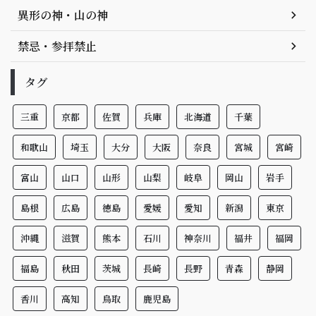
異形の神・山の神
禁忌・参拝禁止
タグ
三重
京都
佐賀
兵庫
北海道
千葉
和歌山
埼玉
大分
大阪
奈良
宮城
宮崎
富山
山口
山形
山梨
岐阜
岡山
岩手
島根
広島
徳島
愛媛
愛知
新潟
東京
沖縄
滋賀
熊本
石川
神奈川
福井
福岡
福島
秋田
茨城
長崎
長野
青森
静岡
香川
高知
鳥取
鹿児島