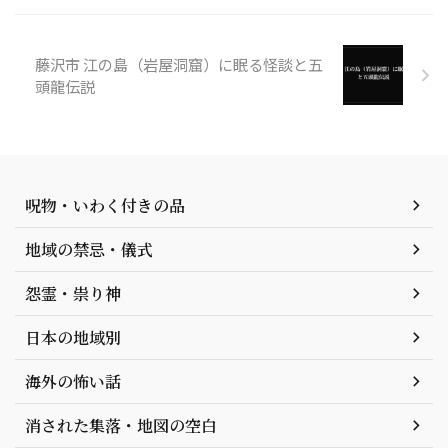
藤沢市 江の島（岩屋洞窟）に眠る怪談と五
頭龍伝説
呪物・いわく付きの品
地域の禁忌・儀式
怨霊・祟り神
日本の地域別
海外の怖い話
消された集落・地図の空白