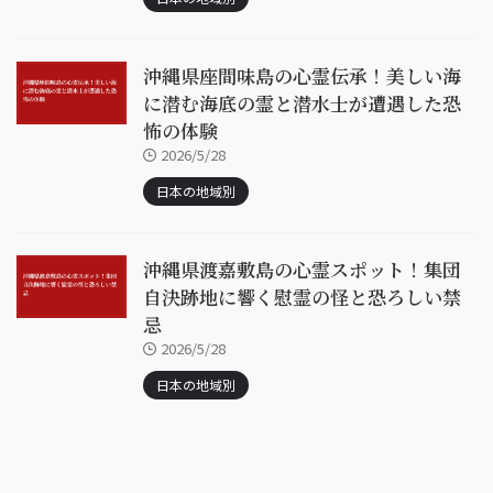
沖縄県座間味島の心霊伝承！美しい海
に潜む海底の霊と潜水士が遭遇した恐
怖の体験
2026/5/28
日本の地域別
沖縄県渡嘉敷島の心霊スポット！集団
自決跡地に響く慰霊の怪と恐ろしい禁
忌
2026/5/28
日本の地域別