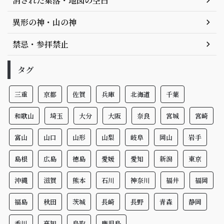
消された集落・地図の空白
異形の神・山の神
禁忌・参拝禁止
タグ
三重
京都
佐賀
兵庫
北海道
千葉
和歌山
埼玉
大分
大阪
奈良
宮城
宮崎
富山
山口
山形
山梨
岐阜
岡山
岩手
島根
広島
徳島
愛媛
愛知
新潟
東京
沖縄
滋賀
熊本
石川
神奈川
福井
福岡
福島
秋田
茨城
長崎
長野
青森
静岡
香川
高知
鳥取
鹿児島