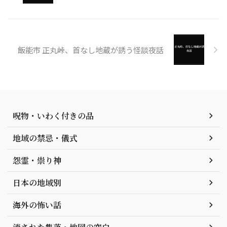
飯能市 正丸峠、首なし地蔵が誘う怪談夜話
呪物・いわく付きの品
地域の禁忌・儀式
怨霊・祟り神
日本の地域別
海外の怖い話