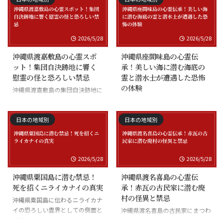
2026/5/28
2026/5/28
沖縄県渡嘉敷島の心霊スポ
沖縄県座間味島の心霊伝
ット！集団自決跡地に響く
承！美しい海に潜む海底の
慰霊の怪と恐ろしい禁忌
霊と潜水士が遭遇した恐怖
の体験
沖縄県渡嘉敷島の集団自決跡地に
まつわる慰霊の怪談
沖縄県座間味島の海底の霊と潜水
士の怪談
日本の地域別
日本の地域別
2026/5/28
2026/5/28
沖縄県粟国島に潜む禁忌！
沖縄県渡名喜島の心霊伝
死を招くニライカナイの真実
承！赤瓦の古民家に潜む廃
村の怪異と禁忌
沖縄県粟国島に伝わるニライカナ
イの恐ろしい霊界としての側面と
沖縄県渡名喜島の古民家にまつわ
禁忌
る怪異と廃村の伝承