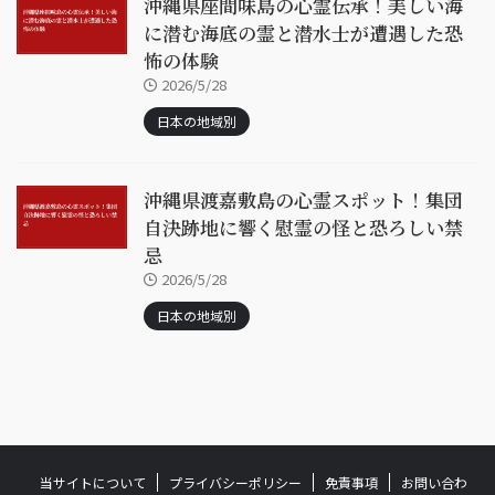
沖縄県座間味島の心霊伝承！美しい海
に潜む海底の霊と潜水士が遭遇した恐
怖の体験
2026/5/28
日本の地域別
沖縄県渡嘉敷島の心霊スポット！集団
自決跡地に響く慰霊の怪と恐ろしい禁
忌
2026/5/28
日本の地域別
当サイトについて
プライバシーポリシー
免責事項
お問い合わ