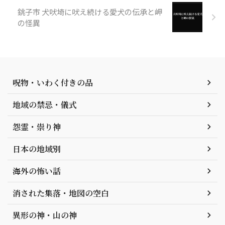
銚子市 犬吠埼に吠え続ける愛犬の伝承と岬
の怪異
呪物・いわく付きの品
地域の禁忌・儀式
怨霊・祟り神
日本の地域別
海外の怖い話
消された集落・地図の空白
異形の神・山の神