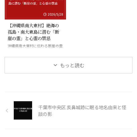
2026/5/28
【沖縄県南大東村】絶海の
孤島・南大東島に潜む「断
崖の霊」と心霊の禁忌
沖縄県南大東村に伝わる断崖の霊
と絶海の孤島に潜む怪異
もっと読む
千葉市中央区 亥鼻城跡に眠る地名由来と怪
談の影