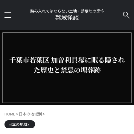
踏み入れてはならない土地・禁足地の恐怖
禁域怪談
HOME
>
日本の地域別
>
日本の地域別