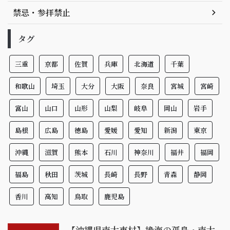
禁忌・参拝禁止
タグ
三重
京都
佐賀
兵庫
北海道
千葉
和歌山
埼玉
大分
大阪
奈良
宮城
宮崎
富山
山口
山形
山梨
岐阜
岡山
岩手
島根
広島
徳島
愛媛
愛知
新潟
東京
沖縄
滋賀
熊本
石川
神奈川
福井
福岡
福島
秋田
茨城
長崎
長野
青森
静岡
香川
高知
鳥取
鹿児島
【沖縄県南大東村】絶海の孤島・南大