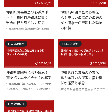
2026/5/28
2026/5/28
沖縄県渡嘉敷島の心霊スポ
沖縄県座間味島の心霊伝
ット！集団自決跡地に響く
承！美しい海に潜む海底の
慰霊の怪と恐ろしい禁忌
霊と潜水士が遭遇した恐怖
の体験
沖縄県渡嘉敷島の集団自決跡地に
まつわる慰霊の怪談
沖縄県座間味島の海底の霊と潜水
士の怪談
日本の地域別
日本の地域別
2026/5/28
2026/5/28
沖縄県粟国島に潜む禁忌！
沖縄県渡名喜島の心霊伝
死を招くニライカナイの真実
承！赤瓦の古民家に潜む廃
村の怪異と禁忌
沖縄県粟国島に伝わるニライカナ
イの恐ろしい霊界としての側面と
沖縄県渡名喜島の古民家にまつわ
禁忌
る怪異と廃村の伝承
日本の地域別