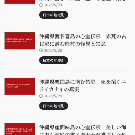
2026/5/28
日本の地域別
沖縄県渡名喜島の心霊伝承！赤瓦の古
民家に潜む廃村の怪異と禁忌
2026/5/28
日本の地域別
沖縄県粟国島に潜む禁忌！死を招くニ
ライカナイの真実
2026/5/28
日本の地域別
沖縄県座間味島の心霊伝承！美しい海
に潜む海底の霊と潜水士が遭遇した恐