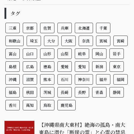
タグ
三重
京都
佐賀
兵庫
北海道
千葉
和歌山
埼玉
大分
大阪
奈良
宮城
宮崎
富山
山口
山形
山梨
岐阜
岡山
岩手
島根
広島
徳島
愛媛
愛知
新潟
東京
沖縄
滋賀
熊本
石川
神奈川
福井
福岡
福島
秋田
茨城
長崎
長野
青森
静岡
香川
高知
鳥取
鹿児島
【沖縄県南大東村】絶海の孤島・南大
東島に潜む「断崖の霊」と心霊の禁忌