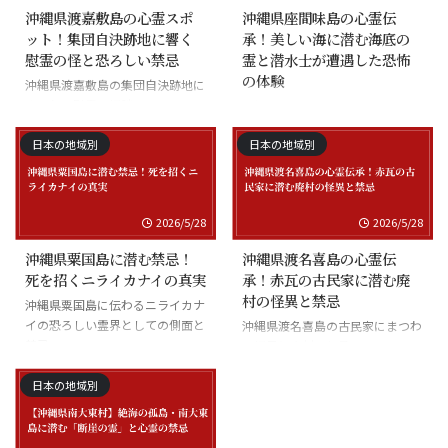
沖縄県渡嘉敷島の心霊スポ
沖縄県座間味島の心霊伝
ット！集団自決跡地に響く
承！美しい海に潜む海底の
慰霊の怪と恐ろしい禁忌
霊と潜水士が遭遇した恐怖
の体験
沖縄県渡嘉敷島の集団自決跡地に
まつわる慰霊の怪談
沖縄県座間味島の海底の霊と潜水
士の怪談
日本の地域別
日本の地域別
2026/5/28
2026/5/28
沖縄県粟国島に潜む禁忌！
沖縄県渡名喜島の心霊伝
死を招くニライカナイの真実
承！赤瓦の古民家に潜む廃
村の怪異と禁忌
沖縄県粟国島に伝わるニライカナ
イの恐ろしい霊界としての側面と
沖縄県渡名喜島の古民家にまつわ
禁忌
る怪異と廃村の伝承
日本の地域別