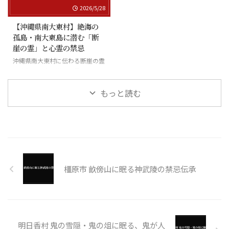
2026/5/28
【沖縄県南大東村】絶海の
孤島・南大東島に潜む「断
崖の霊」と心霊の禁忌
沖縄県南大東村に伝わる断崖の霊
と絶海の孤島に潜む怪異
もっと読む
橿原市 畝傍山に眠る神武陵の禁忌伝承
明日香村 鬼の雪隠・鬼の俎に眠る、鬼が人