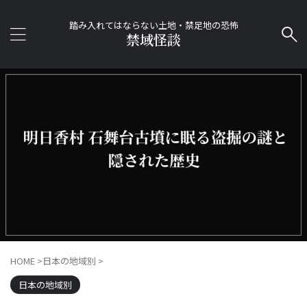
踏み入れてはならない土地・禁足地の恐怖
禁域怪談
HOME
>
日本の地域別
>
日本の地域別