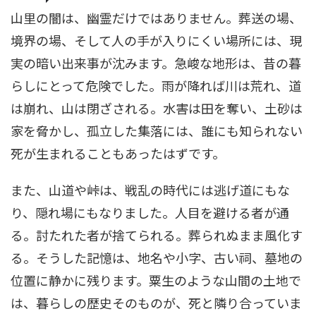
山里の闇は、幽霊だけではありません。葬送の場、
境界の場、そして人の手が入りにくい場所には、現
実の暗い出来事が沈みます。急峻な地形は、昔の暮
らしにとって危険でした。雨が降れば川は荒れ、道
は崩れ、山は閉ざされる。水害は田を奪い、土砂は
家を脅かし、孤立した集落には、誰にも知られない
死が生まれることもあったはずです。
また、山道や峠は、戦乱の時代には逃げ道にもな
り、隠れ場にもなりました。人目を避ける者が通
る。討たれた者が捨てられる。葬られぬまま風化す
る。そうした記憶は、地名や小字、古い祠、墓地の
位置に静かに残ります。粟生のような山間の土地で
は、暮らしの歴史そのものが、死と隣り合っていま