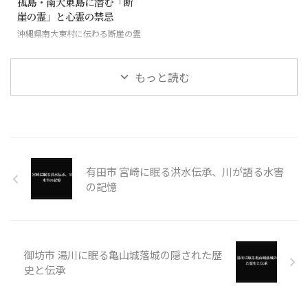
孤島・南大東島に潜む「断
崖の霊」と心霊の禁忌
沖縄県南大東村に伝わる断崖の霊
と絶海の孤島に潜む怪異
もっと読む
有田市 宮崎に眠る洪水伝承、川が語る水害
の記憶
御坊市 湯川に眠る亀山城落城の隠された歴
史と伝承