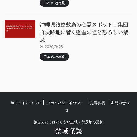
日本の地域別
沖縄県渡嘉敷島の心霊スポット！集団
自決跡地に響く慰霊の怪と恐ろしい禁
忌
2026/5/28
日本の地域別
当サイトについて
プライバシーポリシー
免責事項
お問い合わ
せ
踏み入れてはならない土地・禁足地の恐怖
禁域怪談