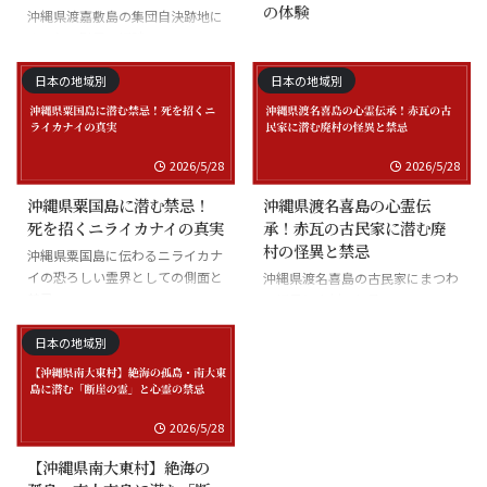
の体験
沖縄県渡嘉敷島の集団自決跡地に
まつわる慰霊の怪談
沖縄県座間味島の海底の霊と潜水
士の怪談
日本の地域別
日本の地域別
2026/5/28
2026/5/28
沖縄県粟国島に潜む禁忌！
沖縄県渡名喜島の心霊伝
死を招くニライカナイの真実
承！赤瓦の古民家に潜む廃
村の怪異と禁忌
沖縄県粟国島に伝わるニライカナ
イの恐ろしい霊界としての側面と
沖縄県渡名喜島の古民家にまつわ
禁忌
る怪異と廃村の伝承
日本の地域別
2026/5/28
【沖縄県南大東村】絶海の