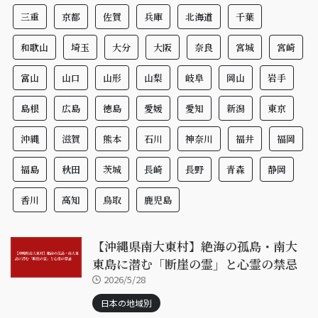
三重
京都
佐賀
兵庫
北海道
千葉
和歌山
埼玉
大分
大阪
奈良
宮城
宮崎
富山
山口
山形
山梨
岐阜
岡山
岩手
島根
広島
徳島
愛媛
愛知
新潟
東京
沖縄
滋賀
熊本
石川
神奈川
福井
福岡
福島
秋田
茨城
長崎
長野
青森
静岡
香川
高知
鳥取
鹿児島
【沖縄県南大東村】絶海の孤島・南大
東島に潜む「断崖の霊」と心霊の禁忌
2026/5/28
日本の地域別