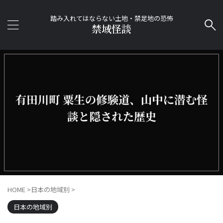
踏み入れてはならない土地・禁足地の恐怖
禁域怪談
HOME
>
日本の地域別
>
日本の地域別