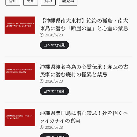
香川
高知
鳥取
鹿児島
【沖縄県南大東村】絶海の孤島・南大
東島に潜む「断崖の霊」と心霊の禁忌
2026/5/28
日本の地域別
沖縄県渡名喜島の心霊伝承！赤瓦の古
民家に潜む廃村の怪異と禁忌
2026/5/28
日本の地域別
沖縄県粟国島に潜む禁忌！死を招くニ
ライカナイの真実
2026/5/28