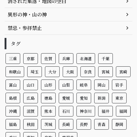
消された集落・地図の空白
異形の神・山の神
禁忌・参拝禁止
タグ
三重
京都
佐賀
兵庫
北海道
千葉
和歌山
埼玉
大分
大阪
奈良
宮城
宮崎
富山
山口
山形
山梨
岐阜
岡山
岩手
島根
広島
徳島
愛媛
愛知
新潟
東京
沖縄
滋賀
熊本
石川
神奈川
福井
福岡
福島
秋田
茨城
長崎
長野
青森
静岡