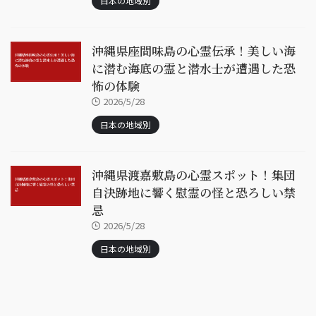
日本の地域別
沖縄県座間味島の心霊伝承！美しい海
に潜む海底の霊と潜水士が遭遇した恐
怖の体験
2026/5/28
日本の地域別
沖縄県渡嘉敷島の心霊スポット！集団
自決跡地に響く慰霊の怪と恐ろしい禁
忌
2026/5/28
日本の地域別