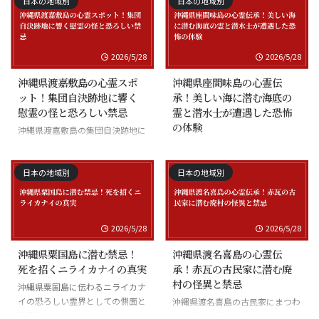
日本の地域別
日本の地域別
2026/5/28
2026/5/28
沖縄県渡嘉敷島の心霊スポ
沖縄県座間味島の心霊伝
ット！集団自決跡地に響く
承！美しい海に潜む海底の
慰霊の怪と恐ろしい禁忌
霊と潜水士が遭遇した恐怖
の体験
沖縄県渡嘉敷島の集団自決跡地に
まつわる慰霊の怪談
沖縄県座間味島の海底の霊と潜水
士の怪談
日本の地域別
日本の地域別
2026/5/28
2026/5/28
沖縄県粟国島に潜む禁忌！
沖縄県渡名喜島の心霊伝
死を招くニライカナイの真実
承！赤瓦の古民家に潜む廃
村の怪異と禁忌
沖縄県粟国島に伝わるニライカナ
イの恐ろしい霊界としての側面と
沖縄県渡名喜島の古民家にまつわ
禁忌
る怪異と廃村の伝承