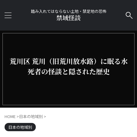
踏み入れてはならない土地・禁足地の恐怖
禁域怪談
HOME
>
日本の地域別
>
日本の地域別