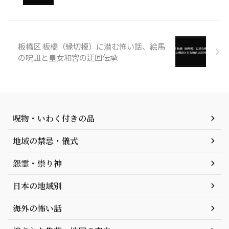
板橋区 板橋（縁切榎）に潜む怖い話、絵馬
の呪詛と皇女和宮の迂回伝承
呪物・いわく付きの品
地域の禁忌・儀式
怨霊・祟り神
日本の地域別
海外の怖い話