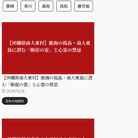
静岡
香川
高知
鳥取
鹿児島
【沖縄県南大東村】絶海の孤島・南大東島に潜
む「断崖の霊」と心霊の禁忌
2026/5/28
日本の地域別