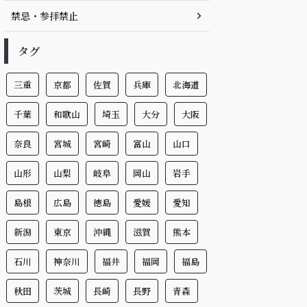
禁忌・参拝禁止
タグ
三重
京都
佐賀
兵庫
北海道
千葉
和歌山
埼玉
大分
大阪
奈良
宮城
宮崎
富山
山口
山形
山梨
岐阜
岡山
岩手
島根
広島
徳島
愛媛
愛知
新潟
東京
沖縄
滋賀
熊本
石川
神奈川
福井
福岡
福島
秋田
茨城
長崎
長野
青森