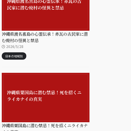
沖縄県渡名喜島の心霊伝承！赤瓦の古民家に潜
む廃村の怪異と禁忌
2026/5/28
日本の地域別
沖縄県粟国島に潜む禁忌！死を招くニライカナ