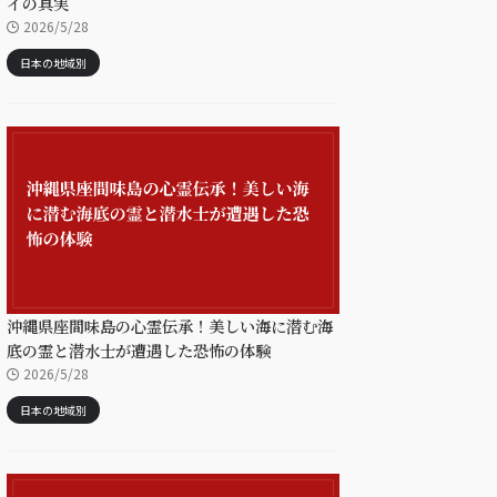
イの真実
2026/5/28
日本の地域別
沖縄県座間味島の心霊伝承！美しい海に潜む海
底の霊と潜水士が遭遇した恐怖の体験
2026/5/28
日本の地域別