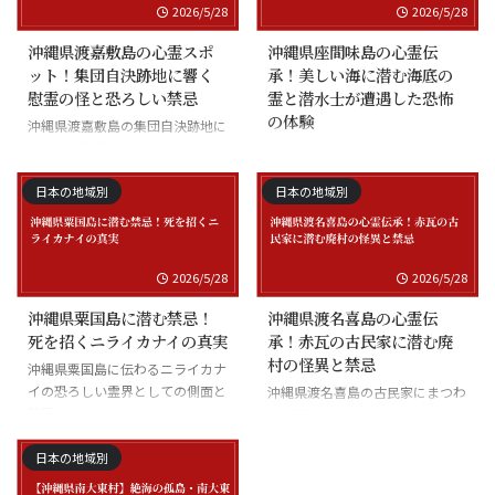
2026/5/28
2026/5/28
沖縄県渡嘉敷島の心霊スポ
沖縄県座間味島の心霊伝
ット！集団自決跡地に響く
承！美しい海に潜む海底の
慰霊の怪と恐ろしい禁忌
霊と潜水士が遭遇した恐怖
の体験
沖縄県渡嘉敷島の集団自決跡地に
まつわる慰霊の怪談
沖縄県座間味島の海底の霊と潜水
士の怪談
日本の地域別
日本の地域別
2026/5/28
2026/5/28
沖縄県粟国島に潜む禁忌！
沖縄県渡名喜島の心霊伝
死を招くニライカナイの真実
承！赤瓦の古民家に潜む廃
村の怪異と禁忌
沖縄県粟国島に伝わるニライカナ
イの恐ろしい霊界としての側面と
沖縄県渡名喜島の古民家にまつわ
禁忌
る怪異と廃村の伝承
日本の地域別