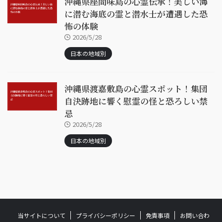
沖縄県座間味島の心霊伝承！美しい海
に潜む海底の霊と潜水士が遭遇した恐
怖の体験
2026/5/28
日本の地域別
沖縄県渡嘉敷島の心霊スポット！集団
自決跡地に響く慰霊の怪と恐ろしい禁
忌
2026/5/28
日本の地域別
当サイトについて
プライバシーポリシー
免責事項
お問い合わ