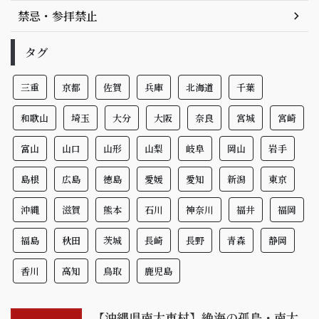
禁忌・参拝禁止
タグ
三重
京都
佐賀
兵庫
北海道
千葉
和歌山
埼玉
大分
大阪
奈良
宮城
宮崎
富山
山口
山形
山梨
岐阜
岡山
岩手
島根
広島
徳島
愛媛
愛知
新潟
東京
沖縄
滋賀
熊本
石川
神奈川
福井
福岡
福島
秋田
茨城
長崎
長野
青森
静岡
香川
高知
鳥取
鹿児島
【沖縄県南大東村】絶海の孤島・南大