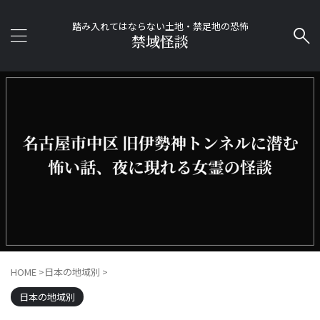
踏み入れてはならない土地・禁足地の恐怖
禁域怪談
HOME
>
日本の地域別
>
日本の地域別