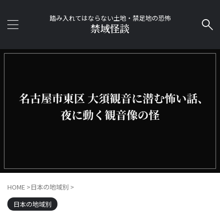
踏み入れてはならない土地・禁足地の恐怖
禁域怪談
HOME
>
日本の地域別
>
日本の地域別