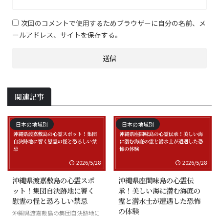
次回のコメントで使用するためブラウザーに自分の名前、メ
ールアドレス、サイトを保存する。
関連記事
日本の地域別
日本の地域別
2026/5/28
2026/5/28
沖縄県渡嘉敷島の心霊スポ
沖縄県座間味島の心霊伝
ット！集団自決跡地に響く
承！美しい海に潜む海底の
慰霊の怪と恐ろしい禁忌
霊と潜水士が遭遇した恐怖
の体験
沖縄県渡嘉敷島の集団自決跡地に