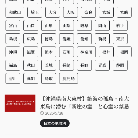
和歌山
埼玉
大分
大阪
奈良
宮城
宮崎
富山
山口
山形
山梨
岐阜
岡山
岩手
島根
広島
徳島
愛媛
愛知
新潟
東京
沖縄
滋賀
熊本
石川
神奈川
福井
福岡
福島
秋田
茨城
長崎
長野
青森
静岡
香川
高知
鳥取
鹿児島
【沖縄県南大東村】絶海の孤島・南大
東島に潜む「断崖の霊」と心霊の禁忌
2026/5/28
日本の地域別