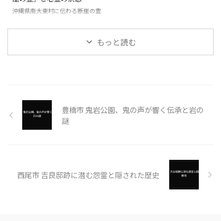
沖縄県南大東村に伝わる断崖の霊
と絶海の孤島に潜む怪異
もっと読む
豊橋市 鬼岩公園、鬼の声が響く伝承と岩の
謎
西尾市 吉良邸跡に潜む怨霊と隠された歴史