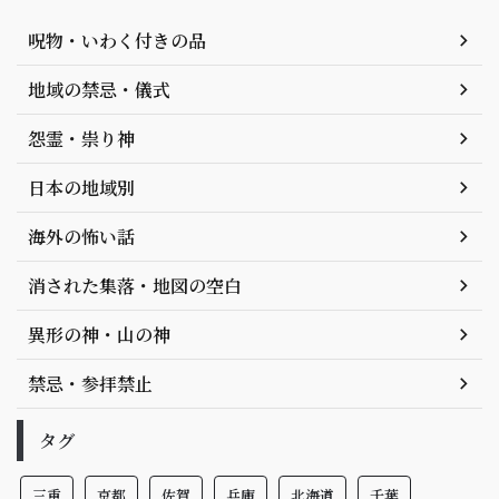
呪物・いわく付きの品
地域の禁忌・儀式
怨霊・祟り神
日本の地域別
海外の怖い話
消された集落・地図の空白
異形の神・山の神
禁忌・参拝禁止
タグ
三重
京都
佐賀
兵庫
北海道
千葉