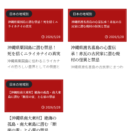
まつわる慰霊の怪談
沖縄県座間味島の海底の霊と潜水
士の怪談
日本の地域別
日本の地域別
2026/5/28
2026/5/28
沖縄県粟国島に潜む禁忌！
沖縄県渡名喜島の心霊伝
死を招くニライカナイの真実
承！赤瓦の古民家に潜む廃
村の怪異と禁忌
沖縄県粟国島に伝わるニライカナ
イの恐ろしい霊界としての側面と
沖縄県渡名喜島の古民家にまつわ
禁忌
る怪異と廃村の伝承
日本の地域別
2026/5/28
【沖縄県南大東村】絶海の
孤島・南大東島に潜む「断
崖の霊」と心霊の禁忌