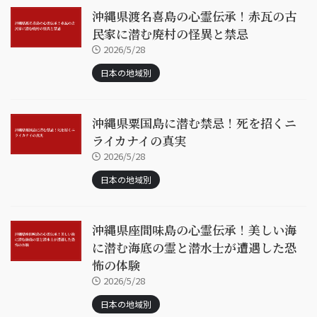
沖縄県渡名喜島の心霊伝承！赤瓦の古
民家に潜む廃村の怪異と禁忌
2026/5/28
日本の地域別
沖縄県粟国島に潜む禁忌！死を招くニ
ライカナイの真実
2026/5/28
日本の地域別
沖縄県座間味島の心霊伝承！美しい海
に潜む海底の霊と潜水士が遭遇した恐
怖の体験
2026/5/28
日本の地域別