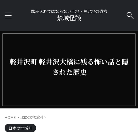
踏み入れてはならない土地・禁足地の恐怖
禁域怪談
HOME
>
日本の地域別
>
日本の地域別