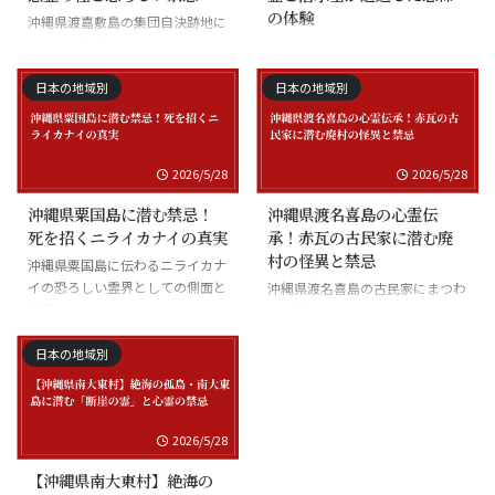
の体験
沖縄県渡嘉敷島の集団自決跡地に
まつわる慰霊の怪談
沖縄県座間味島の海底の霊と潜水
士の怪談
日本の地域別
日本の地域別
2026/5/28
2026/5/28
沖縄県粟国島に潜む禁忌！
沖縄県渡名喜島の心霊伝
死を招くニライカナイの真実
承！赤瓦の古民家に潜む廃
村の怪異と禁忌
沖縄県粟国島に伝わるニライカナ
イの恐ろしい霊界としての側面と
沖縄県渡名喜島の古民家にまつわ
禁忌
る怪異と廃村の伝承
日本の地域別
2026/5/28
【沖縄県南大東村】絶海の