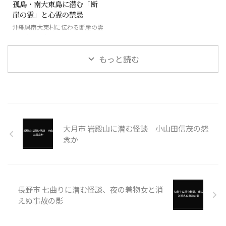
孤島・南大東島に潜む「断
崖の霊」と心霊の禁忌
沖縄県南大東村に伝わる断崖の霊
と絶海の孤島に潜む怪異
もっと読む
大月市 岩殿山に潜む怪談 小山田信茂の怨
念か
長野市 七曲りに潜む怪談、夜の着物女と消
えぬ事故の影