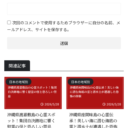
次回のコメントで使用するためブラウザーに自分の名前、メ
ールアドレス、サイトを保存する。
関連記事
日本の地域別
日本の地域別
2026/5/28
2026/5/28
沖縄県渡嘉敷島の心霊スポ
沖縄県座間味島の心霊伝
ット！集団自決跡地に響く
承！美しい海に潜む海底の
慰霊の怪と恐ろしい禁忌
霊と潜水士が遭遇した恐怖