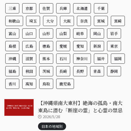
三重
京都
佐賀
兵庫
北海道
千葉
和歌山
埼玉
大分
大阪
奈良
宮城
宮崎
富山
山口
山形
山梨
岐阜
岡山
岩手
島根
広島
徳島
愛媛
愛知
新潟
東京
沖縄
滋賀
熊本
石川
神奈川
福井
福岡
福島
秋田
茨城
長崎
長野
青森
静岡
香川
高知
鳥取
鹿児島
【沖縄県南大東村】絶海の孤島・南大
東島に潜む「断崖の霊」と心霊の禁忌
2026/5/28
日本の地域別