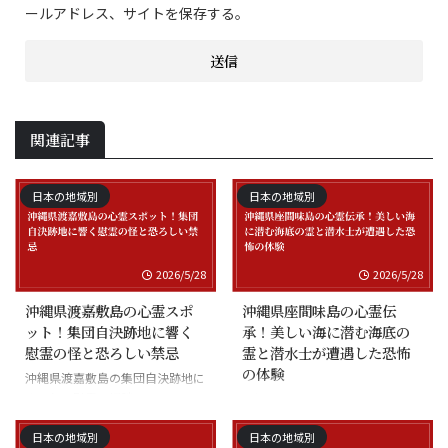
ールアドレス、サイトを保存する。
関連記事
日本の地域別
日本の地域別
2026/5/28
2026/5/28
沖縄県渡嘉敷島の心霊スポ
沖縄県座間味島の心霊伝
ット！集団自決跡地に響く
承！美しい海に潜む海底の
慰霊の怪と恐ろしい禁忌
霊と潜水士が遭遇した恐怖
の体験
沖縄県渡嘉敷島の集団自決跡地に
まつわる慰霊の怪談
沖縄県座間味島の海底の霊と潜水
士の怪談
日本の地域別
日本の地域別