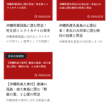
2026/5/28
2026/5/28
沖縄県粟国島に潜む禁忌！
沖縄県渡名喜島の心霊伝
死を招くニライカナイの真実
承！赤瓦の古民家に潜む廃
村の怪異と禁忌
沖縄県粟国島に伝わるニライカナ
イの恐ろしい霊界としての側面と
沖縄県渡名喜島の古民家にまつわ
禁忌
る怪異と廃村の伝承
日本の地域別
2026/5/28
【沖縄県南大東村】絶海の
孤島・南大東島に潜む「断
崖の霊」と心霊の禁忌
沖縄県南大東村に伝わる断崖の霊
と絶海の孤島に潜む怪異