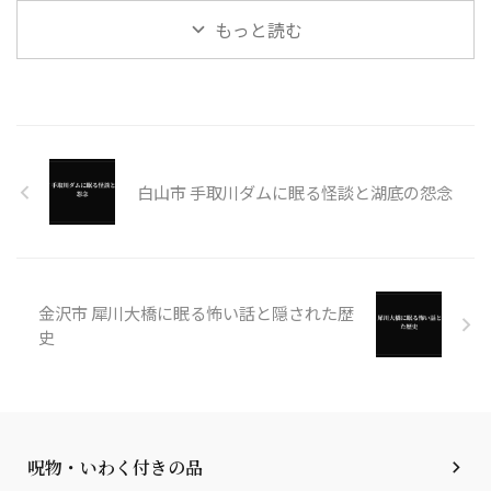
もっと読む
白山市 手取川ダムに眠る怪談と湖底の怨念
金沢市 犀川大橋に眠る怖い話と隠された歴
史
呪物・いわく付きの品