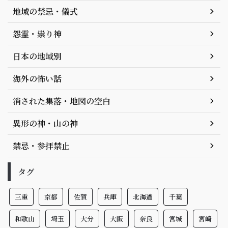
地域の禁忌・儀式
怨霊・祟り神
日本の地域別
海外の怖い話
消された集落・地図の空白
異形の神・山の神
禁忌・参拝禁止
タグ
三重
京都
佐賀
兵庫
北海道
千葉
和歌山
埼玉
大分
大阪
奈良
宮城
宮崎