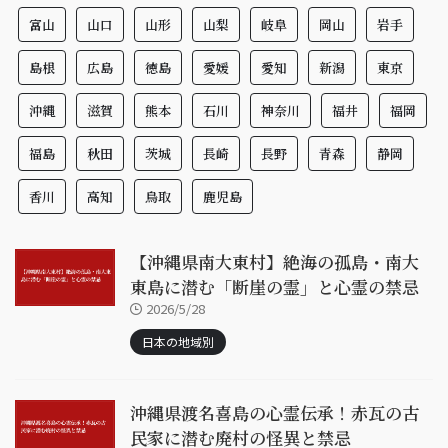
富山
山口
山形
山梨
岐阜
岡山
岩手
島根
広島
徳島
愛媛
愛知
新潟
東京
沖縄
滋賀
熊本
石川
神奈川
福井
福岡
福島
秋田
茨城
長崎
長野
青森
静岡
香川
高知
鳥取
鹿児島
【沖縄県南大東村】絶海の孤島・南大
東島に潜む「断崖の霊」と心霊の禁忌
2026/5/28
日本の地域別
沖縄県渡名喜島の心霊伝承！赤瓦の古
民家に潜む廃村の怪異と禁忌