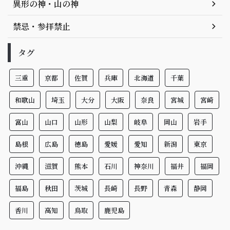
異形の神・山の神
禁忌・参拝禁止
タグ
三重
京都
佐賀
兵庫
北海道
千葉
和歌山
埼玉
大分
大阪
奈良
宮城
宮崎
富山
山口
山形
山梨
岐阜
岡山
岩手
島根
広島
徳島
愛媛
愛知
新潟
東京
沖縄
滋賀
熊本
石川
神奈川
福井
福岡
福島
秋田
茨城
長崎
長野
青森
静岡
香川
高知
鳥取
鹿児島