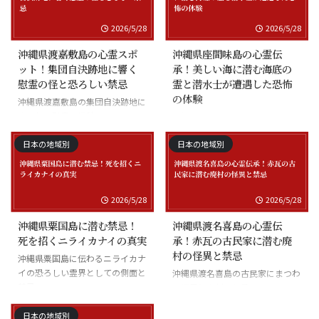
2026/5/28
2026/5/28
沖縄県渡嘉敷島の心霊スポ
沖縄県座間味島の心霊伝
ット！集団自決跡地に響く
承！美しい海に潜む海底の
慰霊の怪と恐ろしい禁忌
霊と潜水士が遭遇した恐怖
の体験
沖縄県渡嘉敷島の集団自決跡地に
まつわる慰霊の怪談
沖縄県座間味島の海底の霊と潜水
士の怪談
日本の地域別
日本の地域別
2026/5/28
2026/5/28
沖縄県粟国島に潜む禁忌！
沖縄県渡名喜島の心霊伝
死を招くニライカナイの真実
承！赤瓦の古民家に潜む廃
村の怪異と禁忌
沖縄県粟国島に伝わるニライカナ
イの恐ろしい霊界としての側面と
沖縄県渡名喜島の古民家にまつわ
禁忌
る怪異と廃村の伝承
日本の地域別