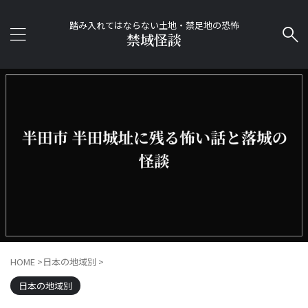
踏み入れてはならない土地・禁足地の恐怖
禁域怪談
HOME
>
日本の地域別
>
日本の地域別