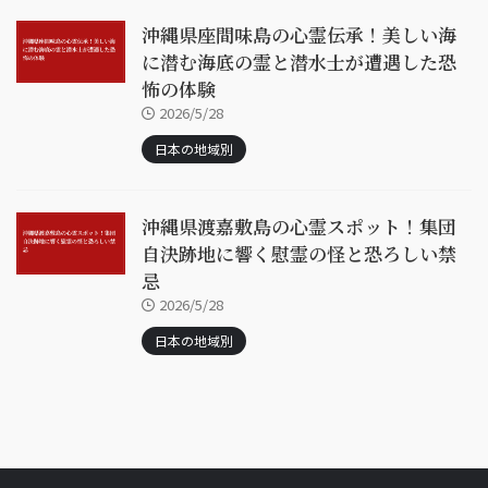
沖縄県座間味島の心霊伝承！美しい海
に潜む海底の霊と潜水士が遭遇した恐
怖の体験
2026/5/28
日本の地域別
沖縄県渡嘉敷島の心霊スポット！集団
自決跡地に響く慰霊の怪と恐ろしい禁
忌
2026/5/28
日本の地域別