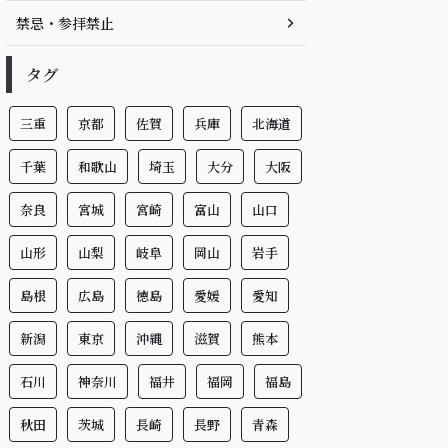
禁忌・参拝禁止
タグ
三重
京都
佐賀
兵庫
北海道
千葉
和歌山
埼玉
大分
大阪
奈良
宮城
宮崎
富山
山口
山形
山梨
岐阜
岡山
岩手
島根
広島
徳島
愛媛
愛知
新潟
東京
沖縄
滋賀
熊本
石川
神奈川
福井
福岡
福島
秋田
茨城
長崎
長野
青森