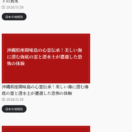
イの真実
2026/5/28
日本の地域別
沖縄県座間味島の心霊伝承！美しい海に潜む海
底の霊と潜水士が遭遇した恐怖の体験
2026/5/28
日本の地域別