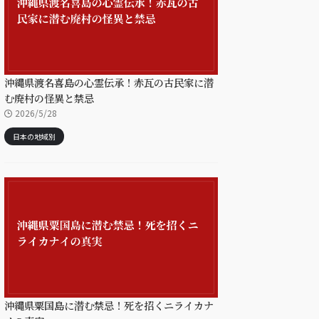
沖縄県渡名喜島の心霊伝承！赤瓦の古民家に潜
む廃村の怪異と禁忌
2026/5/28
日本の地域別
沖縄県粟国島に潜む禁忌！死を招くニライカナ