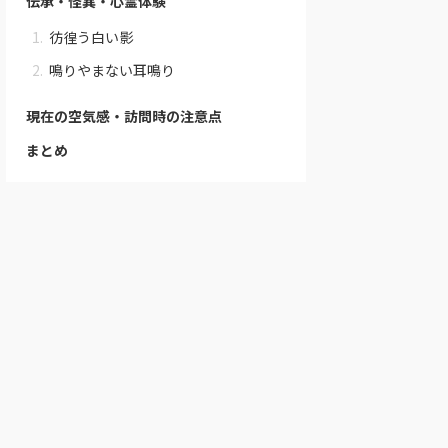
伝承・怪異・心霊体験
彷徨う白い影
鳴りやまない耳鳴り
現在の空気感・訪問時の注意点
まとめ