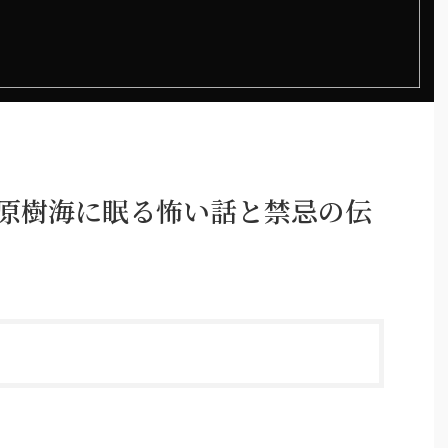
ヶ原樹海に眠る怖い話と禁忌の伝