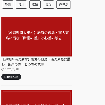
静岡
香川
高知
鳥取
鹿児島
【沖縄県南大東村】絶海の孤島・南大東島に潜
む「断崖の霊」と心霊の禁忌
2026/5/28
日本の地域別