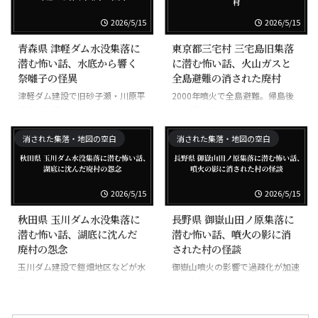
2026/5/15
2026/5/15
青森県 津軽ダム水没集落に
東京都三宅村 三宅島旧集落
潜む怖い話、水底から響く
に潜む怖い話、火山ガスと
祭囃子の怪異
全島避難の消された廃村
津軽ダム建設で旧砂子瀬・川原平
2000年噴火で全島避難。帰島後
集落が水没。
も一部地区は立入禁止のまま。
消された集落・地図の空白
消された集落・地図の空白
2026/5/15
2026/5/15
秋田県 玉川ダム水没集落に
長野県 御嶽山田ノ原集落に
潜む怖い話、湖底に沈んだ
潜む怖い話、噴火の影に消
廃村の怨念
された村の怪談
玉川ダム建設で鎧畑地区などが水
御嶽山噴火の影響で過疎化が加速
没。
した山村。