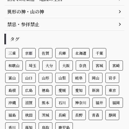
異形の神・山の神
禁忌・参拝禁止
タグ
三重
京都
佐賀
兵庫
北海道
千葉
和歌山
埼玉
大分
大阪
奈良
宮城
宮崎
富山
山口
山形
山梨
岐阜
岡山
岩手
島根
広島
徳島
愛媛
愛知
新潟
東京
沖縄
滋賀
熊本
石川
神奈川
福井
福岡
福島
秋田
茨城
長崎
長野
青森
静岡
香川
高知
鳥取
鹿児島