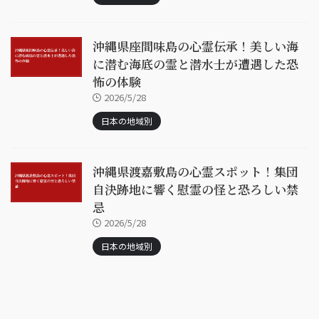
沖縄県座間味島の心霊伝承！美しい海
に潜む海底の霊と潜水士が遭遇した恐
怖の体験
2026/5/28
日本の地域別
沖縄県渡嘉敷島の心霊スポット！集団
自決跡地に響く慰霊の怪と恐ろしい禁
忌
2026/5/28
日本の地域別