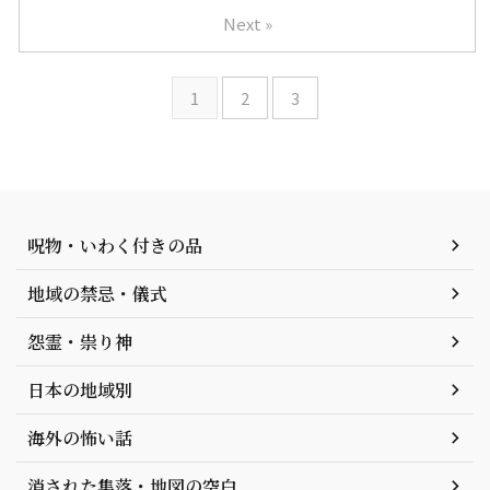
Next »
1
2
3
呪物・いわく付きの品
地域の禁忌・儀式
怨霊・祟り神
日本の地域別
海外の怖い話
消された集落・地図の空白