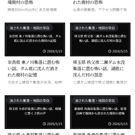
境廃村の恐怖
れた廃村の恐怖
標高800mの山中にある秘境廃
山奥の廃集落。アクセス困難で独
村。かつて平家落人伝説が残る。
特の不気味さがある。
消された集落・地図の空白
消された集落・地図の空白
2026/5/15
2026/5/15
奈良県 東ノ川集落に潜む怖
埼玉県 秩父市二瀬ダム水没
い話、ダム底に沈んだ消さ
集落に潜む怖い話、湖底に
れた廃村の記憶
沈んだ村の怨念
大迫ダム建設で集落が水没。紀伊
二瀬ダム建設で秩父湖底に集落が
半島の秘境。
沈んだ。
消された集落・地図の空白
消された集落・地図の空白
2026/5/15
2026/5/15
埼玉県 小倉沢集落に潜む怖
新潟県 角海浜集落に潜む怖