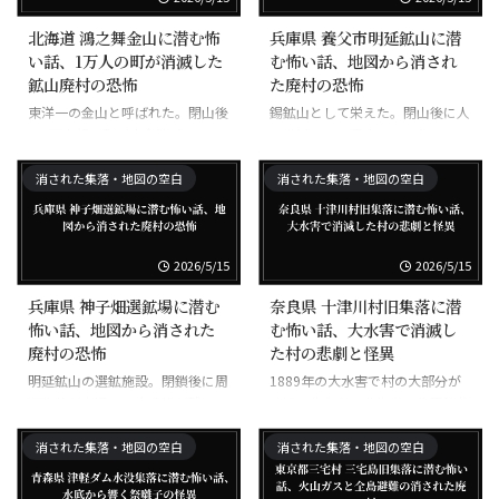
北海道 鴻之舞金山に潜む怖
兵庫県 養父市明延鉱山に潜
い話、1万人の町が消滅した
む怖い話、地図から消され
鉱山廃村の恐怖
た廃村の恐怖
東洋一の金山と呼ばれた。閉山後
錫鉱山として栄えた。閉山後に人
に1万人超の町が完全消滅。
口激減。一円電車で知られる。
消された集落・地図の空白
消された集落・地図の空白
2026/5/15
2026/5/15
兵庫県 神子畑選鉱場に潜む
奈良県 十津川村旧集落に潜
怖い話、地図から消された
む怖い話、大水害で消滅し
廃村の恐怖
た村の悲劇と怪異
明延鉱山の選鉱施設。閉鎖後に周
1889年の大水害で村の大部分が
辺集落が衰退。巨大遺構が残る。
壊滅。生存者は北海道に集団移住
し新十津川村を建設。
消された集落・地図の空白
消された集落・地図の空白