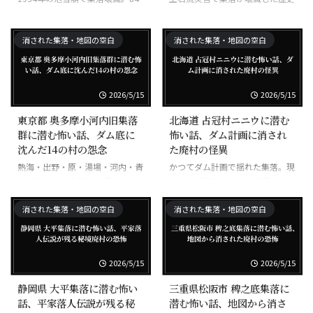
名が犠牲。
を持つ。
消された集落・地図の空白
消された集落・地図の空白
2026/5/15
2026/5/15
東京都 奥多摩小河内旧集落
北海道 占冠村ニニウに潜む
群に潜む怖い話、ダム底に
怖い話、ダム計画に消され
沈んだ14の村の怨念
た廃村の怪異
熱海・出野・原・湯場・河内・青
かつてダム計画で揺れた集落。現
木・南など14集落が水没。
在はほぼ無人のキャンプ場のみ。
消された集落・地図の空白
消された集落・地図の空白
2026/5/15
2026/5/15
静岡県 大平集落に潜む怖い
三重県松阪市 稗之底集落に
話、平家落人伝説が残る秘
潜む怖い話、地図から消さ