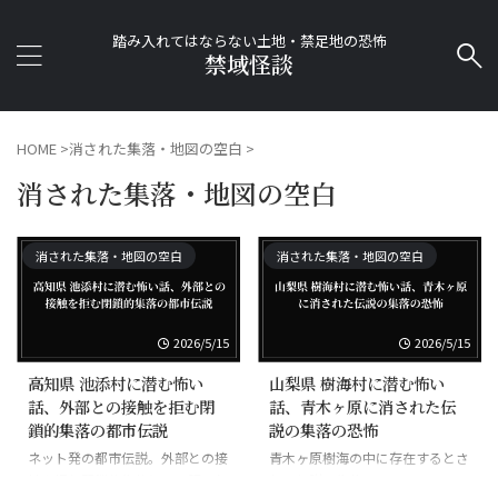
踏み入れてはならない土地・禁足地の恐怖
禁域怪談
HOME
>
消された集落・地図の空白
>
消された集落・地図の空白
消された集落・地図の空白
消された集落・地図の空白
2026/5/15
2026/5/15
高知県 池添村に潜む怖い
山梨県 樹海村に潜む怖い
話、外部との接触を拒む閉
話、青木ヶ原に消された伝
鎖的集落の都市伝説
説の集落の恐怖
ネット発の都市伝説。外部との接
青木ヶ原樹海の中に存在するとさ
触を拒む閉鎖的集落として語られ
れる伝説の集落。