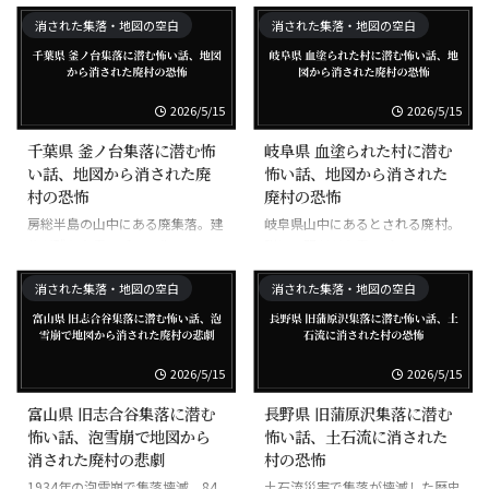
る。
消された集落・地図の空白
消された集落・地図の空白
2026/5/15
2026/5/15
千葉県 釜ノ台集落に潜む怖
岐阜県 血塗られた村に潜む
い話、地図から消された廃
怖い話、地図から消された
村の恐怖
廃村の恐怖
房総半島の山中にある廃集落。建
岐阜県山中にあるとされる廃村。
物が残り心霊スポット化。
詳細不明だが心霊スポットとして
有名。
消された集落・地図の空白
消された集落・地図の空白
2026/5/15
2026/5/15
富山県 旧志合谷集落に潜む
長野県 旧蒲原沢集落に潜む
怖い話、泡雪崩で地図から
怖い話、土石流に消された
消された廃村の悲劇
村の恐怖
1934年の泡雪崩で集落壊滅。84
土石流災害で集落が壊滅した歴史