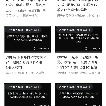
い話、廃墟に響く子供の声
い話、原発計画で地図から
消された廃村の恐怖
ニッチツ鉱山の企業城下町。閉山
で無人化。学校跡が残る。
原発建設計画と過疎化で消滅。日
本海に面した漁村。
消された集落・地図の空白
消された集落・地図の空白
2026/5/15
2026/5/15
長野県 下多島村に潜む怖い
栃木県 日光市「足尾銅山集
話、地図から消された都市
落」の怖い話、公害と閉山
伝説の恐怖
で消された鉱山廃村の記憶
ネット上で語られる都市伝説の
足尾銅山の鉱山住宅跡。公害と閉
村。実在性は不明だが恐怖譚が多
山で無人化。植林活動が続く。
数。
消された集落・地図の空白
消された集落・地図の空白
2026/5/15
2026/5/15