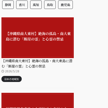
静岡
香川
高知
鳥取
鹿児島
【沖縄県南大東村】絶海の孤島・南大東島に潜
む「断崖の霊」と心霊の禁忌
2026/5/28
日本の地域別