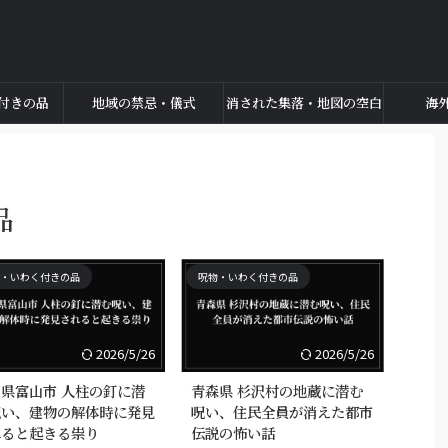
付きの品
地域の禁忌・儀式
消された集落・地図の空白
海
品
・いわく付きの品
呪物・いわく付きの品
2026/5/26
2026/5/26
県富山市 人柱の釘に潜
青森県 杉沢村の地蔵に潜む
呪い、建物の解体時に発見
呪い、住民全員が消えた都市
れると起きる祟り
伝説の怖い話