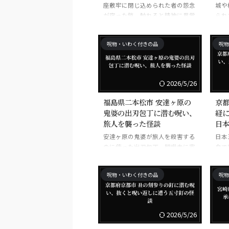
座敷牢に閉じ込められた者の怨念
城や
が宿った鎖。触れると精神に異常
られ
をきたすとされる東北の伝承。
の解
る。
呪物・いわく付きの品
呪物
2026/5/26
福島県二本松市 安達ヶ原の
京都
鬼婆の出刃包丁に潜む呪い、
経
旅人を襲った怪談
日
安達ヶ原の鬼婆が旅人を殺害する
日本
のに使った出刃包丁。観世寺に実
血で
物が保管されている。
送り
呪物・いわく付きの品
呪物
2026/5/26