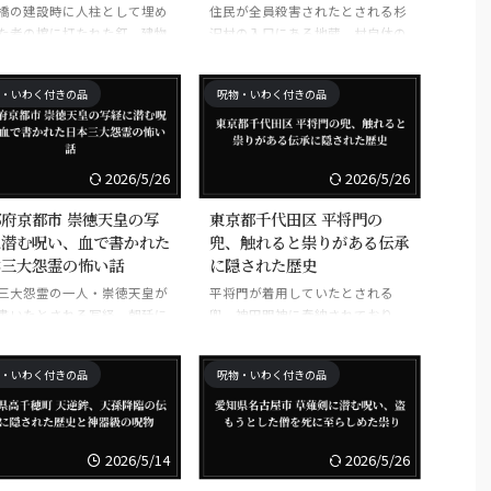
橋の建設時に人柱として埋め
住民が全員殺害されたとされる杉
た者の棺に打たれた釘。建物
沢村の入口にある地蔵。村自体の
体時に発見されると祟りがあ
存在が確認されていない都市伝
説。
・いわく付きの品
呪物・いわく付きの品
2026/5/26
2026/5/26
府京都市 崇徳天皇の写
東京都千代田区 平将門の
に潜む呪い、血で書かれた
兜、触れると祟りがある伝承
本三大怨霊の怖い話
に隠された歴史
三大怨霊の一人・崇徳天皇が
平将門が着用していたとされる
書いたとされる写経。朝廷に
兜。神田明神に奉納されており、
返され、怨霊となった原因。
触れると祟りがあるとされる。
・いわく付きの品
呪物・いわく付きの品
2026/5/14
2026/5/26