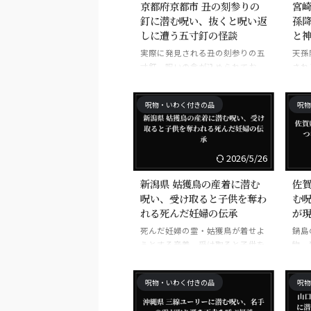
京都府京都市 丑の刻参りの
宮崎
釘に潜む呪い、抜くと呪い返
孫
しに遭う五寸釘の怪談
と
実際に発見される丑の刻参りの五
天孫
寸釘。呪いの念が込められてお
され
り、抜くと呪い返しに遭うとされ
本龍
る。
級の
呪物・いわく付きの品
呪物
2026/5/26
新潟県 姑獲鳥の産着に潜む
佐賀
呪い、受け取ると子供を奪わ
む
れる死んだ妊婦の伝承
が
死んだ妊婦の霊・姑獲鳥が着せよ
鍋島
うとする産着。受け取ると子供を
物。
奪われるとされる東北・北陸の伝
家に
承。
呪物・いわく付きの品
呪物