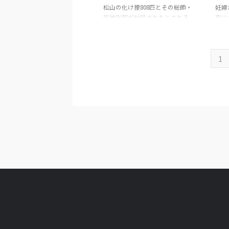
松山の化け狸808匹とその総師・
妊婦
隠神刑部が封印されたとされる。
夜に
松山城の怪異の原因とも。
石を
1