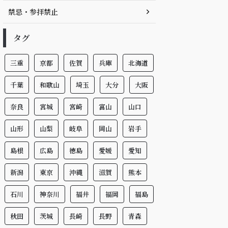
禁忌・参拝禁止
タグ
三重
京都
佐賀
兵庫
北海道
千葉
和歌山
埼玉
大分
大阪
奈良
宮城
宮崎
富山
山口
山形
山梨
岐阜
岡山
岩手
島根
広島
徳島
愛媛
愛知
新潟
東京
沖縄
滋賀
熊本
石川
神奈川
福井
福岡
福島
秋田
茨城
長崎
長野
青森