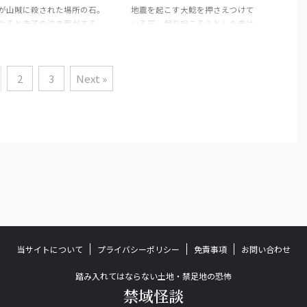
が山賊に殺された場所の石。
地震を起こす大鯰を押さえつけて
なると赤子の泣き声がする。
いる石。掘り起こそうとした者は
動かすと祟りがある。
必ず災いに遭うとされる。
2
3
Next »
当サイトについて
プライバシーポリシー
免責事項
お問い合わせ
踏み入れてはならない土地・禁足地の恐怖
禁域怪談