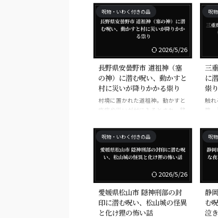
とされる。
呪物・いわく付きの品
呪物
2026/5/26
長野県安曇野市 道祖神（塞
三重
の神）に潜む呪い、動かすと
に
村に災いが降りかかる祟り
祟
村境に置かれた道祖神。動かすと
触れ
疫病や災いが村に入るとされ、移
籠。
動させた者に祟りがあるという。
いと
呪物・いわく付きの品
呪物
2026/5/26
愛媛県松山市 隠神刑部の封
静岡
印に潜む呪い、松山城の怪異
む
と化け狸の怖い話
泣