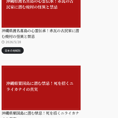
沖縄県渡名喜島の心霊伝承！赤瓦の古民家に潜
む廃村の怪異と禁忌
2026/5/28
日本の地域別
沖縄県粟国島に潜む禁忌！死を招くニライカナ