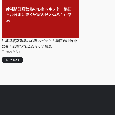
沖縄県渡嘉敷島の心霊スポット！集団自決跡地
に響く慰霊の怪と恐ろしい禁忌
2026/5/28
日本の地域別