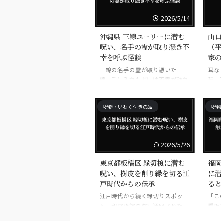
2026/5/14
沖縄県 三線ユーリーに潜む
山口
呪い、名手の霊が取り憑き不
（
幸を呼ぶ怪談
家
三線の名手の霊が取り憑いた三
耳な
線。手に入れた者には不幸が訪れ
琶。
るとされ、沖縄の怪談として語り
とし
継がれる。
呪物・いわく付きの品
呪物
2026/5/26
東京都板橋区 縁切榎に潜む
福岡
呪い、樹皮を削り縁を切る江
に
戸時代からの伝承
る
江戸時代から続く縁切りスポッ
「こ
ト。和宮降嫁の際も迂回された。
看板
樹皮を削って煎じると縁が切れる
触れ