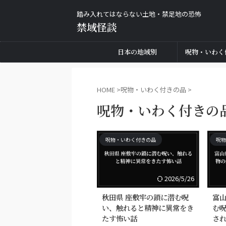
踏み入れてはならない土地・禁足地の恐怖
禁域怪談
日本の地域別
呪物・いわく
HOME
>
呪物・いわく付きの品
>
呪物・いわく付きの
呪物・いわく付きの品
呪物
2026/5/26
秋田県 座敷牢の鎖に潜む呪
富山
い、触れると精神に異常をき
む
たす怖い話
さ