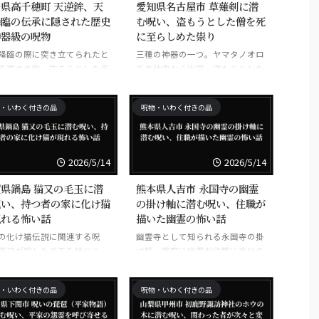
県高千穂町 天逆鉾、天
愛知県名古屋市 草薙剣に潜
降臨の伝承に隠された歴史
む呪い、盗もうとした僧を死
神器級の呪物
に至らしめた祟り
降臨の際に突き立てられたと
三種の神器の一つ。ヤマタノオロ
る逆さの鉾。抜こうとした坂
チの体内から出現。盗もうとした
馬のエピソードが有名。神器
僧・道行は祟りで死亡。実物は非
呪物。
公開。
・いわく付きの品
呪物・いわく付きの品
2026/5/14
2026/5/14
県鍋島 猫又の毛玉に潜
熊本県人吉市 永国寺の幽霊
呪い、持つ者の家に化け猫
の掛け軸に潜む呪い、住職が
現れる怖い話
描いた幽霊の怖い話
の化け猫伝説に関連する呪
幽霊寺として知られる永国寺の掛
猫又が残した毛玉を持つと、
け軸。実際に幽霊が住職に自分の
化け猫が現れるとされる。
姿を描かせたとされる。
・いわく付きの品
呪物・いわく付きの品