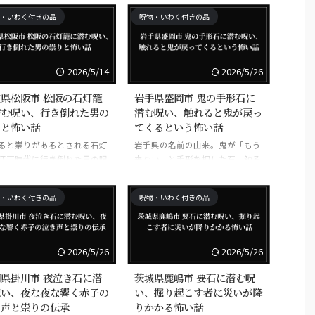
と首を探して動き回るという。
・いわく付きの品
呪物・いわく付きの品
2026/5/14
2026/5/26
県松阪市 松阪の石灯籠
岩手県盛岡市 鬼の手形石に
潜む呪い、行き倒れた男の
潜む呪い、触れると鬼が戻っ
りと怖い話
てくるという怖い話
ると祟りがあるとされる石灯
岩手県の名前の由来。鬼が「もう
江戸時代に行き倒れた男の呪
来ない」と手形を押した石。触る
され、交差点で事故が多発。
と鬼が戻ってくるとされる。
・いわく付きの品
呪物・いわく付きの品
2026/5/26
2026/5/26
県掛川市 夜泣き石に潜
茨城県鹿嶋市 要石に潜む呪
呪い、夜な夜な響く赤子の
い、掘り起こす者に災いが降
き声と祟りの伝承
りかかる怖い話