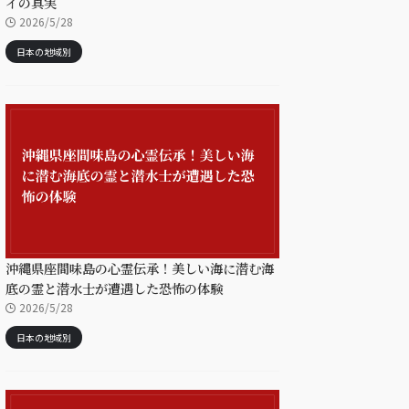
イの真実
2026/5/28
日本の地域別
沖縄県座間味島の心霊伝承！美しい海に潜む海
底の霊と潜水士が遭遇した恐怖の体験
2026/5/28
日本の地域別