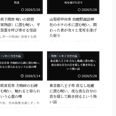
2026/5/26
2026/5/26
県下関市 呪いの琵琶
山梨県甲州市 初鹿野諏訪神
平家物語）に潜む呪い、平
社のホウの木に潜む呪い、関
の怨霊を呼び寄せる怪談
わった者が次々と変死を遂げ
た祟り
し芳一の物語に登場する琵
平家の怨霊を呼び寄せる楽器
葉を取っただけで集落が壊滅。枝
て知られる。
払いに関わった者が次々と事故死
や変死を遂げた「最強の祟る
・いわく付きの品
呪物・いわく付きの品
木」。
2026/5/14
2026/5/26
県宮若市 犬鳴峠の石碑
東京都八王子市 首なし地蔵
潜む呪い、触れると祟られ
に潜む呪い、夜な夜な自分の
という心霊の噂
首を探して動き回るという怖
い話
の先、日本国憲法通じず」の
で有名な犬鳴村入口の石碑。
北条氏照の居城・八王子城の落城
ると呪われるという噂。
時に首を斬られた地蔵。夜になる