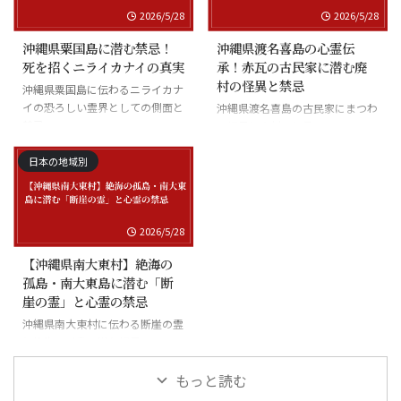
2026/5/28
2026/5/28
沖縄県粟国島に潜む禁忌！
沖縄県渡名喜島の心霊伝
死を招くニライカナイの真実
承！赤瓦の古民家に潜む廃
村の怪異と禁忌
沖縄県粟国島に伝わるニライカナ
イの恐ろしい霊界としての側面と
沖縄県渡名喜島の古民家にまつわ
禁忌
る怪異と廃村の伝承
日本の地域別
2026/5/28
【沖縄県南大東村】絶海の
孤島・南大東島に潜む「断
崖の霊」と心霊の禁忌
沖縄県南大東村に伝わる断崖の霊
と絶海の孤島に潜む怪異
もっと読む