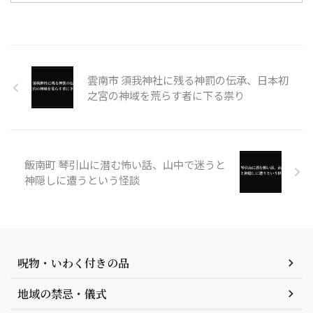
雲南市 須我神社に残る神罰の伝承、日本初
之宮の神域を荒らす者に下る祟り
飯南町 琴引山に潜む怖い話、山中で迷うと
神隠しに遭うという怪談
呪物・いわく付きの品
地域の禁忌・儀式