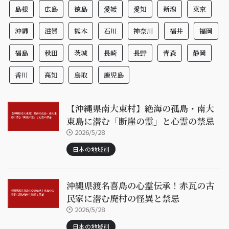
島根
広島
徳島
愛媛
愛知
新潟
東京
沖縄
滋賀
熊本
石川
神奈川
福井
福岡
福島
秋田
茨城
長崎
長野
青森
静岡
香川
高知
鳥取
鹿児島
【沖縄県南大東村】絶海の孤島・南大
東島に潜む「断崖の霊」と心霊の禁忌
2026/5/28
日本の地域別
沖縄県渡名喜島の心霊伝承！赤瓦の古
民家に潜む廃村の怪異と禁忌
2026/5/28
日本の地域別