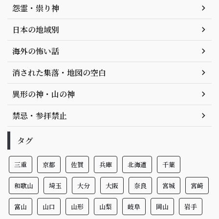
怨霊・祟り神
日本の地域別
海外の怖い話
消された集落・地図の空白
異形の神・山の神
禁忌・参拝禁止
タグ
三重
京都
佐賀
兵庫
北海道
千葉
和歌山
埼玉
大分
大阪
奈良
宮城
宮崎
富山
山口
山形
山梨
岐阜
岡山
岩手