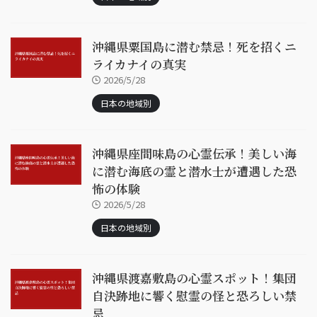
沖縄県粟国島に潜む禁忌！死を招くニ
ライカナイの真実
2026/5/28
日本の地域別
沖縄県座間味島の心霊伝承！美しい海
に潜む海底の霊と潜水士が遭遇した恐
怖の体験
2026/5/28
日本の地域別
沖縄県渡嘉敷島の心霊スポット！集団
自決跡地に響く慰霊の怪と恐ろしい禁
忌