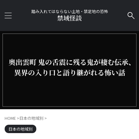
踏み入れてはならない土地・禁足地の恐怖
禁域怪談
HOME
>
日本の地域別
>
日本の地域別