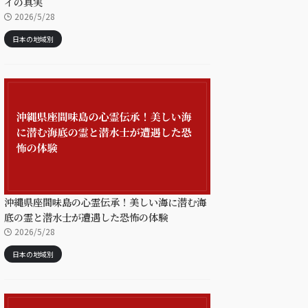
イの真実
2026/5/28
日本の地域別
沖縄県座間味島の心霊伝承！美しい海に潜む海
底の霊と潜水士が遭遇した恐怖の体験
2026/5/28
日本の地域別