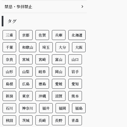
禁忌・参拝禁止
タグ
三重
京都
佐賀
兵庫
北海道
千葉
和歌山
埼玉
大分
大阪
奈良
宮城
宮崎
富山
山口
山形
山梨
岐阜
岡山
岩手
島根
広島
徳島
愛媛
愛知
新潟
東京
沖縄
滋賀
熊本
石川
神奈川
福井
福岡
福島
秋田
茨城
長崎
長野
青森