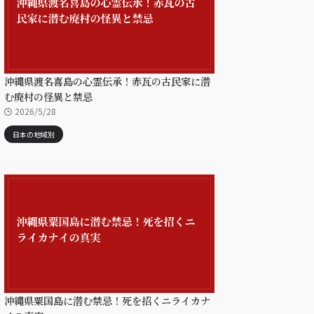
沖縄県渡名喜島の心霊伝承！赤瓦の古民家に潜
む廃村の怪異と禁忌
2026/5/28
日本の地域別
沖縄県粟国島に潜む禁忌！死を招くニライカナ