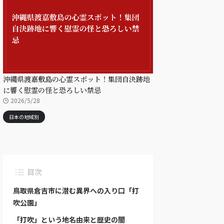
沖縄県渡嘉敷島の心霊スポット！集団自決跡地
に響く慰霊の怪と恐ろしい禁忌
2026/5/28
日本の地域別
目次
鳥取県倉吉市に潜む異界への入り口「打
吹公園」
「打吹」という地名由来と歴史の闇