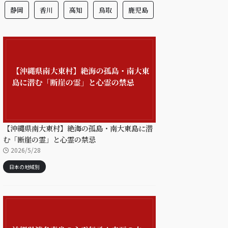
静岡
香川
高知
鳥取
鹿児島
【沖縄県南大東村】絶海の孤島・南大東島に潜
む「断崖の霊」と心霊の禁忌
2026/5/28
日本の地域別