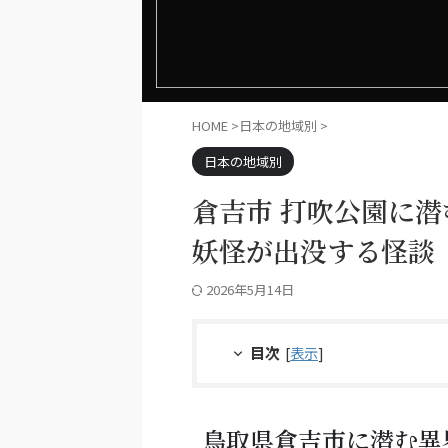
HOME
>
日本の地域別
>
日本の地域別
倉吉市 打吹公園に
妖怪が出没する怪談
2026年5月14日
目次
[
表示
]
鳥取県倉吉市に潜む異