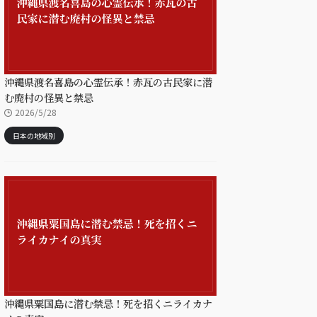
沖縄県渡名喜島の心霊伝承！赤瓦の古民家に潜
む廃村の怪異と禁忌
2026/5/28
日本の地域別
沖縄県粟国島に潜む禁忌！死を招くニライカナ