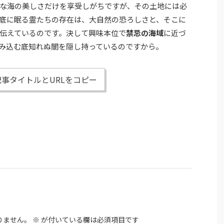
な海の美しさだけを享受しがちですが、その土地には必
底に眠る霊たちの存在は、大自然の恐ろしさと、そこに
伝えているのです。決して興味本位で
禁忌の海域
に近づ
み込む底知れぬ闇を隠し持っているのですから。
事タイトルとURLをコピー
りません。
※
が付いている欄は必須項目です