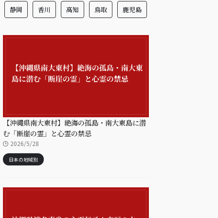
静岡
香川
高知
鳥取
鹿児島
【沖縄県南大東村】絶海の孤島・南大東島に潜
む「断崖の霊」と心霊の禁忌
2026/5/28
日本の地域別