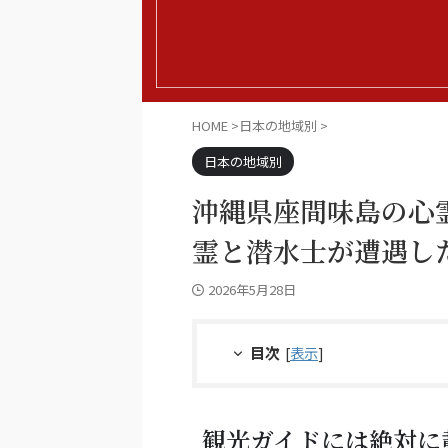
HOME
>
日本の地域別
>
日本の地域別
沖縄県座間味島の心
霊と潜水士が遭遇し
2026年5月28日
目次
[
表示
]
観光ガイドには絶対に