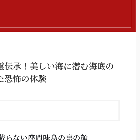
霊伝承！美しい海に潜む海底の
た恐怖の体験
載らない座間味島の裏の顔