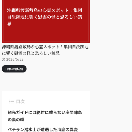
沖縄県渡嘉敷島の心霊スポット！集団自決跡地
に響く慰霊の怪と恐ろしい禁忌
2026/5/28
日本の地域別
目次
観光ガイドには絶対に載らない座間味島
の裏の顔
ベテラン潜水士が遭遇した海底の異変