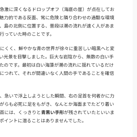
急激に深くなるドロップオフ（海底の崖）が点在してお
魅力的である反面、常に危険と隣り合わせの過酷な環境
、島の北側に位置する、普段は潮の流れが速く人があま
行っていた時のことです。
きにくく、鮮やかな青の世界が徐々に重苦しい暗黒へと変
い光景を目撃しました。巨大な岩陰から、無数の白い手
たのです。最初は白い海藻が潮の流れに揺れているだけ
につれて、それが間違いなく人間の手であることを確信
、急いで浮上しようとした瞬間、右の足首を何者かに力
がらも必死に足をもがき、なんとか海面までたどり着い
首には、くっきりと
青黒い手形
が残されていたといいま
ポイントに潜ることはありませんでした。