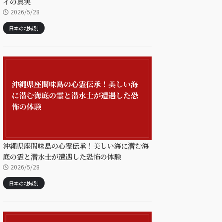
イの真実
2026/5/28
日本の地域別
沖縄県座間味島の心霊伝承！美しい海に潜む海
底の霊と潜水士が遭遇した恐怖の体験
2026/5/28
日本の地域別