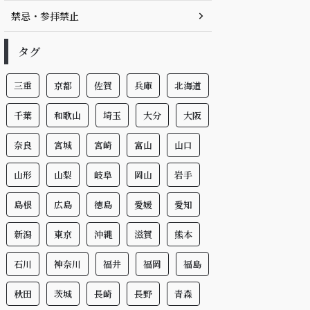
禁忌・参拝禁止
タグ
三重
京都
佐賀
兵庫
北海道
千葉
和歌山
埼玉
大分
大阪
奈良
宮城
宮崎
富山
山口
山形
山梨
岐阜
岡山
岩手
島根
広島
徳島
愛媛
愛知
新潟
東京
沖縄
滋賀
熊本
石川
神奈川
福井
福岡
福島
秋田
茨城
長崎
長野
青森