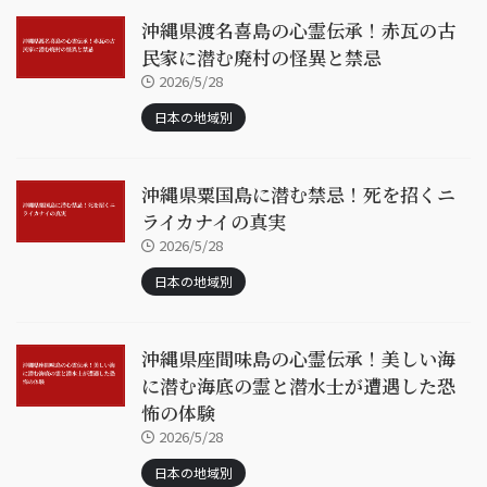
沖縄県渡名喜島の心霊伝承！赤瓦の古
民家に潜む廃村の怪異と禁忌
2026/5/28
日本の地域別
沖縄県粟国島に潜む禁忌！死を招くニ
ライカナイの真実
2026/5/28
日本の地域別
沖縄県座間味島の心霊伝承！美しい海
に潜む海底の霊と潜水士が遭遇した恐
怖の体験
2026/5/28
日本の地域別