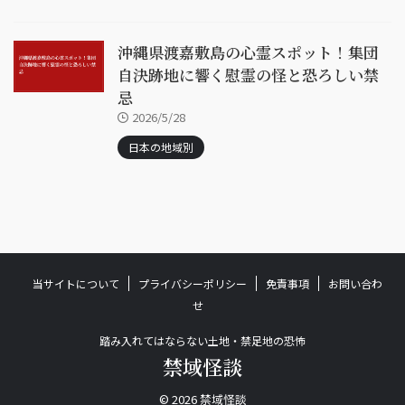
沖縄県渡嘉敷島の心霊スポット！集団
自決跡地に響く慰霊の怪と恐ろしい禁
忌
2026/5/28
日本の地域別
当サイトについて
プライバシーポリシー
免責事項
お問い合わ
せ
踏み入れてはならない土地・禁足地の恐怖
禁域怪談
© 2026 禁域怪談