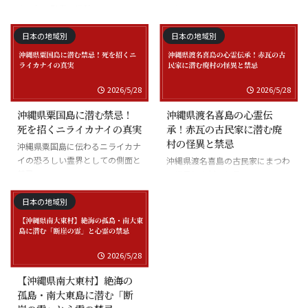
まつわる慰霊の怪談
沖縄県座間味島の海底の霊と潜水
士の怪談
日本の地域別
日本の地域別
2026/5/28
2026/5/28
沖縄県粟国島に潜む禁忌！
沖縄県渡名喜島の心霊伝
死を招くニライカナイの真実
承！赤瓦の古民家に潜む廃
村の怪異と禁忌
沖縄県粟国島に伝わるニライカナ
イの恐ろしい霊界としての側面と
沖縄県渡名喜島の古民家にまつわ
禁忌
る怪異と廃村の伝承
日本の地域別
2026/5/28
【沖縄県南大東村】絶海の
孤島・南大東島に潜む「断