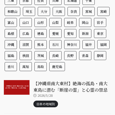
三重
京都
佐賀
兵庫
北海道
千葉
和歌山
埼玉
大分
大阪
奈良
宮城
宮崎
富山
山口
山形
山梨
岐阜
岡山
岩手
島根
広島
徳島
愛媛
愛知
新潟
東京
沖縄
滋賀
熊本
石川
神奈川
福井
福岡
福島
秋田
茨城
長崎
長野
青森
静岡
香川
高知
鳥取
鹿児島
【沖縄県南大東村】絶海の孤島・南大
東島に潜む「断崖の霊」と心霊の禁忌
2026/5/28
日本の地域別