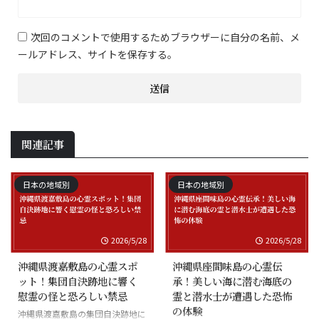
次回のコメントで使用するためブラウザーに自分の名前、メ
ールアドレス、サイトを保存する。
関連記事
日本の地域別
日本の地域別
2026/5/28
2026/5/28
沖縄県渡嘉敷島の心霊スポ
沖縄県座間味島の心霊伝
ット！集団自決跡地に響く
承！美しい海に潜む海底の
慰霊の怪と恐ろしい禁忌
霊と潜水士が遭遇した恐怖
の体験
沖縄県渡嘉敷島の集団自決跡地に