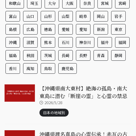
和歌山
埼玉
大分
大阪
奈良
宮城
宮崎
富山
山口
山形
山梨
岐阜
岡山
岩手
島根
広島
徳島
愛媛
愛知
新潟
東京
沖縄
滋賀
熊本
石川
神奈川
福井
福岡
福島
秋田
茨城
長崎
長野
青森
静岡
香川
高知
鳥取
鹿児島
【沖縄県南大東村】絶海の孤島・南大
東島に潜む「断崖の霊」と心霊の禁忌
2026/5/28
日本の地域別
沖縄県渡名喜島の心霊伝承！赤瓦の古