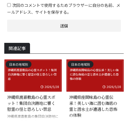
次回のコメントで使用するためブラウザーに自分の名前、メ
ールアドレス、サイトを保存する。
関連記事
日本の地域別
日本の地域別
2026/5/28
2026/5/28
沖縄県渡嘉敷島の心霊スポ
沖縄県座間味島の心霊伝
ット！集団自決跡地に響く
承！美しい海に潜む海底の
慰霊の怪と恐ろしい禁忌
霊と潜水士が遭遇した恐怖
の体験
沖縄県渡嘉敷島の集団自決跡地に
まつわる慰霊の怪談
沖縄県座間味島の海底の霊と潜水
士の怪談