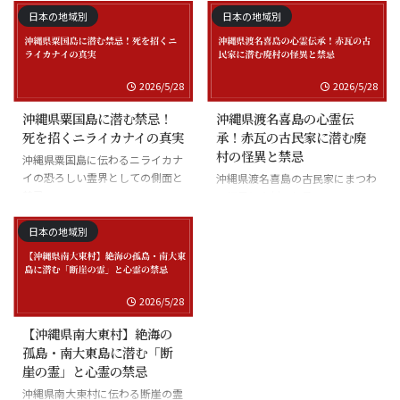
日本の地域別
日本の地域別
2026/5/28
2026/5/28
沖縄県粟国島に潜む禁忌！
沖縄県渡名喜島の心霊伝
死を招くニライカナイの真実
承！赤瓦の古民家に潜む廃
村の怪異と禁忌
沖縄県粟国島に伝わるニライカナ
イの恐ろしい霊界としての側面と
沖縄県渡名喜島の古民家にまつわ
禁忌
る怪異と廃村の伝承
日本の地域別
2026/5/28
【沖縄県南大東村】絶海の
孤島・南大東島に潜む「断
崖の霊」と心霊の禁忌
沖縄県南大東村に伝わる断崖の霊