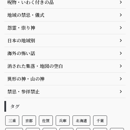
呪物・いわく付きの品
地域の禁忌・儀式
怨霊・祟り神
日本の地域別
海外の怖い話
消された集落・地図の空白
異形の神・山の神
禁忌・参拝禁止
タグ
三重
京都
佐賀
兵庫
北海道
千葉