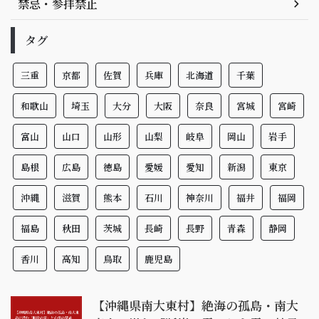
禁忌・参拝禁止
タグ
三重
京都
佐賀
兵庫
北海道
千葉
和歌山
埼玉
大分
大阪
奈良
宮城
宮崎
富山
山口
山形
山梨
岐阜
岡山
岩手
島根
広島
徳島
愛媛
愛知
新潟
東京
沖縄
滋賀
熊本
石川
神奈川
福井
福岡
福島
秋田
茨城
長崎
長野
青森
静岡
香川
高知
鳥取
鹿児島
【沖縄県南大東村】絶海の孤島・南大