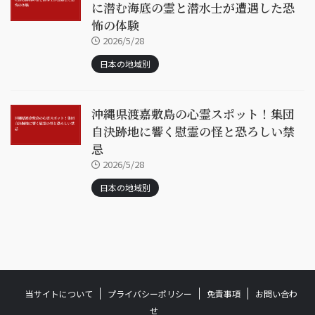
に潜む海底の霊と潜水士が遭遇した恐
怖の体験
2026/5/28
日本の地域別
沖縄県渡嘉敷島の心霊スポット！集団
自決跡地に響く慰霊の怪と恐ろしい禁
忌
2026/5/28
日本の地域別
当サイトについて
プライバシーポリシー
免責事項
お問い合わ
せ