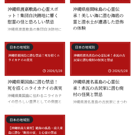
沖縄県渡嘉敷島の心霊スポ
沖縄県座間味島の心霊伝
ット！集団自決跡地に響く
承！美しい海に潜む海底の
慰霊の怪と恐ろしい禁忌
霊と潜水士が遭遇した恐怖
の体験
沖縄県渡嘉敷島の集団自決跡地に
まつわる慰霊の怪談
沖縄県座間味島の海底の霊と潜水
士の怪談
日本の地域別
日本の地域別
2026/5/28
2026/5/28
沖縄県粟国島に潜む禁忌！
沖縄県渡名喜島の心霊伝
死を招くニライカナイの真実
承！赤瓦の古民家に潜む廃
村の怪異と禁忌
沖縄県粟国島に伝わるニライカナ
イの恐ろしい霊界としての側面と
沖縄県渡名喜島の古民家にまつわ
禁忌
る怪異と廃村の伝承
日本の地域別